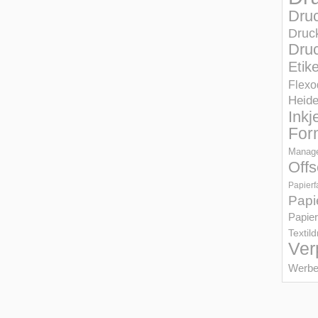
Dru
Druc
Druc
Etik
Flexo
Heid
Inkj
For
Manage
Offs
Papierf
Papi
Papier
Textil
Ver
Werbe