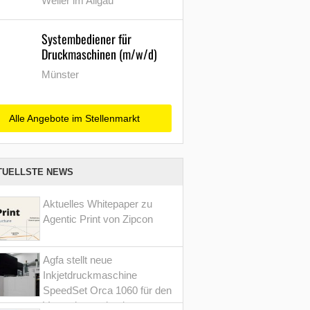
Weiler im Allgäu
Systembediener für
Druckmaschinen (m/w/d)
Münster
Alle Angebote im Stellenmarkt
TUELLSTE NEWS
Aktuelles Whitepaper zu
Agentic Print von Zipcon
Agfa stellt neue
Inkjetdruckmaschine
SpeedSet Orca 1060 für den
Verpackungsdruck vor