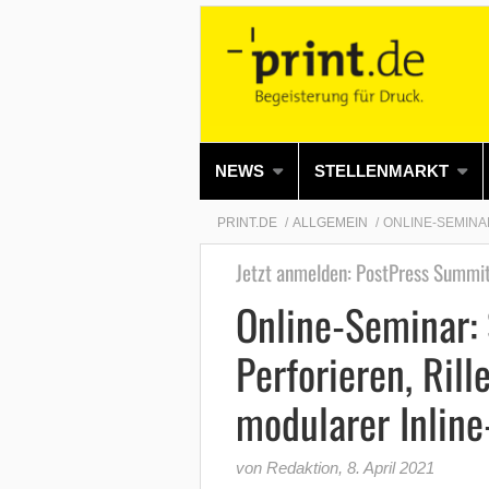
NEWS
STELLENMARKT
PRINT.DE
ALLGEMEIN
ONLINE-SEMINA
Jetzt anmelden: PostPress Summi
Online-Seminar: 
Perforieren, Ril
modularer Inline
von Redaktion
,
8. April 2021