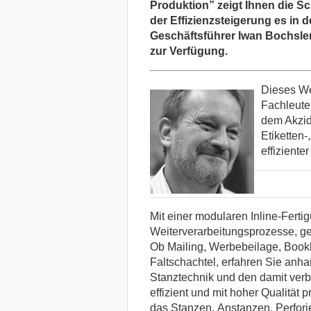
Produktion” zeigt Ihnen die 
der Effizienzsteigerung es in d
Geschäftsführer Iwan Bochsler.
zur Verfügung.
Dieses We
Fachleute
dem Akzid
Etiketten-
effiziente
Mit einer modularen Inline-Ferti
Weiterverarbeitungsprozesse, ge
Ob Mailing, Werbebeilage, Bookl
Faltschachtel, erfahren Sie anhan
Stanztechnik und den damit verb
effizient und mit hoher Qualität 
das
Stanzen,
Anstanzen
, Perfor