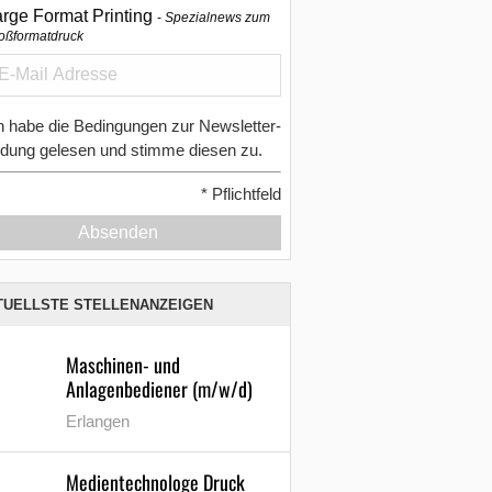
arge Format Printing
Spezialnews zum
oßformatdruck
h habe die Bedingungen zur Newsletter-
dung gelesen und stimme diesen zu.
*
Pflichtfeld
Absenden
TUELLSTE STELLENANZEIGEN
Maschinen- und
Anlagenbediener (m/w/d)
Erlangen
Medientechnologe Druck