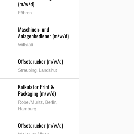
(m/w/d)
Föhren
Maschinen- und
Anlagenbediener (m/w/d)
Willstätt
Offsetdrucker (m/w/d)
Straubing, Landshut
Kalkulator Print &
Packaging (m/w/d)
Röbel/Müritz, Berlin,
Hamburg
Offsetdrucker (m/w/d)