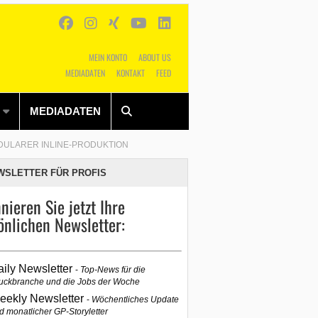
MEIN KONTO
ABOUT US
MEDIADATEN
KONTAKT
FEED
Alles
Shop
SUCHEN
MEDIADATEN
ODULARER INLINE-PRODUKTION
WSLETTER FÜR PROFIS
nieren Sie jetzt Ihre
önlichen Newsletter:
aily Newsletter
Top-News für die
uckbranche und die Jobs der Woche
eekly Newsletter
Wöchentliches Update
d monatlicher GP-Storyletter