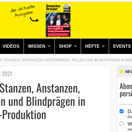
VIDEOS
WISSEN
SHOP
HEFTE
EVENTS
R: STANZEN, ANSTANZEN, PERFORIEREN, RILLEN UND BLINDPRÄGEN IN M
t 2021
NE
Stanzen, Anstanzen,
Abon
pers
len und Blindprägen in
-Produktion
D
Dr
W
un