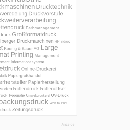
ckmaschinen
Drucktechnik
Druckvorstufe
kveredelung
kweiterverarbeitung
ettendruck
Farbmanagement
Großformatdruck
druck
elberger Druckmaschinen
HP Indigo
et
Large
Koenig & Bauer AG
mat Printing
Management
ment Informations­system
etdruck
Online-Druckerei
Papiergroßhandel
abrik
erhersteller
Papierherstellung
Rollendruck
Rollenoffset
sorten
UV-Druck
druck
Typografie
Umweltdruckerei
packungsdruck
Web-to-Print
Zeitungsdruck
druck
Anzeige