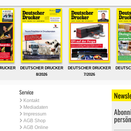
DRUCKER
DEUTSCHER DRUCKER
DEUTSCHER DRUCKER
DEUTSC
8/2026
7/2026
Service
Newsle
Kontakt
Mediadaten
Abonni
Impressum
persön
AGB Shop
AGB Online