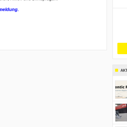
meldung.
AK