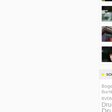
SC
Boge
Buchb
BVD
Dru
Dru