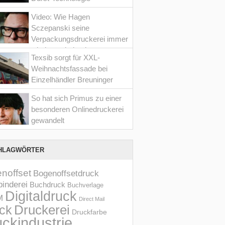
Video: Wie Hagen
Sczepanski seine
Verpackungsdruckerei immer
wieder optimiert hat
Texsib sorgt für XXL-
Weihnachtsfassade bei
Einzelhändler Breuninger
So hat sich Primus zu einer
besonderen Onlinedruckerei
gewandelt
HLAGWÖRTER
noffset
Bogenoffsetdruck
inderei
Buchdruck
Buchverlage
Digitaldruck
M
Direct Mail
Druckerei
ck
Druckfarbe
ckindustrie