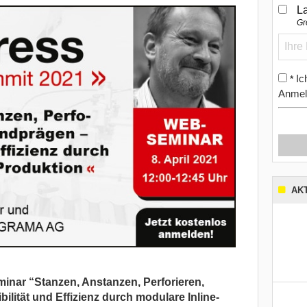
L
Gr
Ic
*
Anmel
AK
inar “Stanzen, Anstanzen, Perforieren,
ibilität und Effizienz durch modulare Inline-