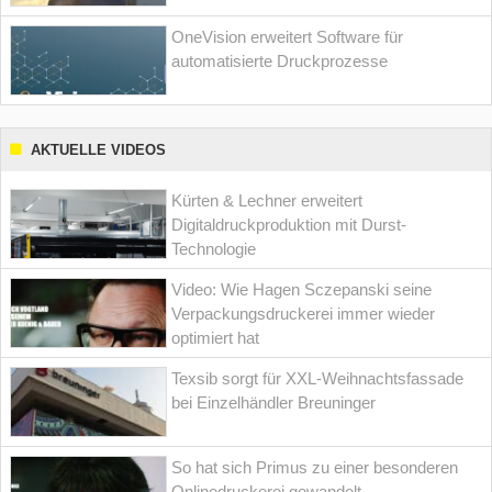
OneVision erweitert Software für
automatisierte Druckprozesse
AKTUELLE VIDEOS
Kürten & Lechner erweitert
Digitaldruckproduktion mit Durst-
Technologie
Video: Wie Hagen Sczepanski seine
Verpackungsdruckerei immer wieder
optimiert hat
Texsib sorgt für XXL-Weihnachtsfassade
bei Einzelhändler Breuninger
So hat sich Primus zu einer besonderen
Onlinedruckerei gewandelt