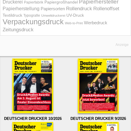
Papierhersteller
Druckerei
Papiergroßhandel
Papierfabrik
Rollendruck
Rollenoffset
Papierherstellung
Papiersorten
UV-Druck
Textildruck
Typografie
Umweltdruckerei
Verpackungsdruck
Werbedruck
Web-to-Print
Zeitungsdruck
Anzeige
DEUTSCHER DRUCKER 10/2026
DEUTSCHER DRUCKER 9/2026