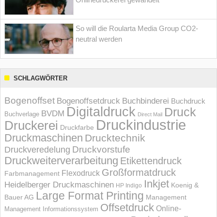
So will die Roularta Media Group CO2-
neutral werden
SCHLAGWÖRTER
Bogenoffset
Bogenoffsetdruck
Buchbinderei
Buchdruck
Digitaldruck
Druck
BVDM
Buchverlage
Direct Mail
Druckindustrie
Druckerei
Druckfarbe
Druckmaschinen
Drucktechnik
Druckvorstufe
Druckveredelung
Druckweiterverarbeitung
Etikettendruck
Großformatdruck
Flexodruck
Farbmanagement
Inkjet
Heidelberger Druckmaschinen
Koenig &
HP Indigo
Large Format Printing
Bauer AG
Management
Offsetdruck
Online-
Management Informations­system