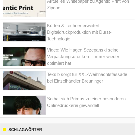
Aktuelles Whitepaper zu Agentic Print von
Zipcon
Kürten & Lechner erweitert
Digitaldruckproduktion mit Durst-
Technologie
Video: Wie Hagen Sczepanski seine
Verpackungsdruckerei immer wieder
optimiert hat
Texsib sorgt für XXL-Weihnachtsfassade
bei Einzelhändler Breuninger
So hat sich Primus zu einer besonderen
Onlinedruckerei gewandelt
SCHLAGWÖRTER