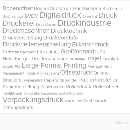
Bogenoffset
Bogenoffsetdruck
Buchbinderei
Buchdruck
Digitaldruck
Druck
BVDM
Buchverlage
Direct Mail
Druckindustrie
Druckerei
Druckfarbe
Druckmaschinen
Drucktechnik
Druckvorstufe
Druckveredelung
Druckweiterverarbeitung
Etikettendruck
Großformatdruck
Flexodruck
Farbmanagement
Inkjet
Heidelberger Druckmaschinen
Koenig &
HP Indigo
Large Format Printing
Bauer AG
Management
Offsetdruck
Online-
Management Informations­system
Papierhersteller
Druckerei
Papiergroßhandel
Papierfabrik
Rollendruck
Rollenoffset
Papierherstellung
Papiersorten
UV-Druck
Textildruck
Typografie
Umweltdruckerei
Verpackungsdruck
Werbedruck
Web-to-Print
Zeitungsdruck
Anzeige