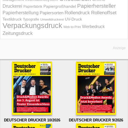
Papierhersteller
Druckerei
Papiergroßhandel
Papierfabrik
Rollendruck
Rollenoffset
Papierherstellung
Papiersorten
UV-Druck
Textildruck
Typografie
Umweltdruckerei
Verpackungsdruck
Werbedruck
Web-to-Print
Zeitungsdruck
Anzeige
DEUTSCHER DRUCKER 10/2026
DEUTSCHER DRUCKER 9/2026