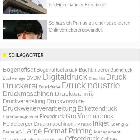
bei Einzelhändler Breuninger
So hat sich Primus zu einer besonderen
Onlinedruckerei gewandelt
SCHLAGWÖRTER
Bogenoffset
Bogenoffsetdruck
Buchbinderei
Buchdruck
Digitaldruck
Druck
BVDM
Buchverlage
Direct Mail
Druckindustrie
Druckerei
Druckfarbe
Druckmaschinen
Drucktechnik
Druckvorstufe
Druckveredelung
Druckweiterverarbeitung
Etikettendruck
Großformatdruck
Flexodruck
Farbmanagement
Inkjet
Heidelberger Druckmaschinen
Koenig &
HP Indigo
Large Format Printing
Bauer AG
Management
Offsetdruck
Online-
Management Informations­system