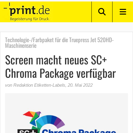
Technologie-/Farbpaket für die Truepress Jet 520HD-
Maschinenserie
Screen macht neues SC+
Chroma Package verfügbar
von Redaktion Etiketten-Labels
,
20. Mai 2022