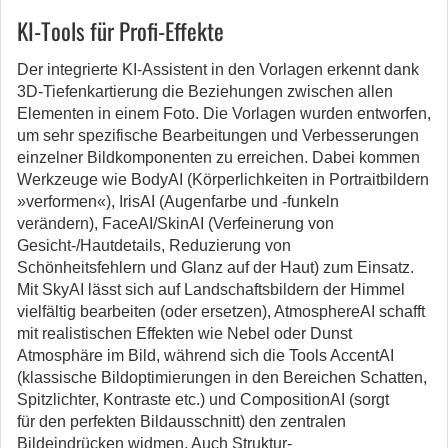
KI-Tools für Profi-Effekte
Der integrierte KI-Assistent in den Vorlagen erkennt dank
3D-Tiefenkartierung die Beziehungen zwischen allen
Elementen in einem Foto. Die Vorlagen wurden entworfen,
um sehr spezifische Bearbeitungen und Verbesserungen
einzelner Bildkomponenten zu erreichen. Dabei kommen
Werkzeuge wie BodyAI (Körperlichkeiten in Portraitbildern
»verformen«), IrisAI (Augenfarbe und -funkeln
verändern), FaceAI/SkinAI (Verfeinerung von
Gesicht-/Hautdetails, Reduzierung von
Schönheitsfehlern und Glanz auf der Haut) zum Einsatz.
Mit SkyAI lässt sich auf Landschaftsbildern der Himmel
vielfältig bearbeiten (oder ersetzen), AtmosphereAI schafft
mit realistischen Effekten wie Nebel oder Dunst
Atmosphäre im Bild, während sich die Tools AccentAI
(klassische Bildoptimierungen in den Bereichen Schatten,
Spitzlichter, Kontraste etc.) und CompositionAI (sorgt
für den perfekten Bildausschnitt) den zentralen
Bildeindrücken widmen. Auch Struktur-