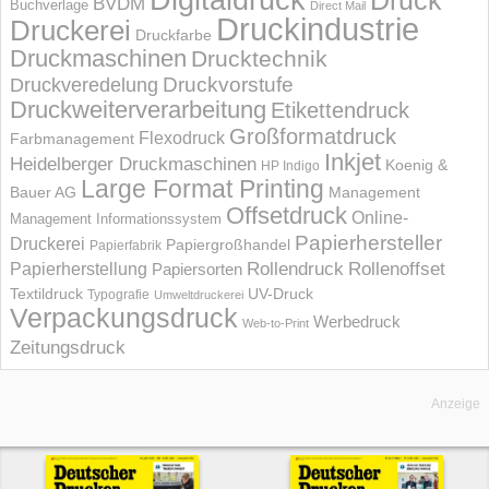
Druck
BVDM
Buchverlage
Direct Mail
Druckindustrie
Druckerei
Druckfarbe
Druckmaschinen
Drucktechnik
Druckvorstufe
Druckveredelung
Druckweiterverarbeitung
Etikettendruck
Großformatdruck
Flexodruck
Farbmanagement
Inkjet
Heidelberger Druckmaschinen
Koenig &
HP Indigo
Large Format Printing
Bauer AG
Management
Offsetdruck
Online-
Management Informations­system
Papierhersteller
Druckerei
Papiergroßhandel
Papierfabrik
Rollendruck
Rollenoffset
Papierherstellung
Papiersorten
UV-Druck
Textildruck
Typografie
Umweltdruckerei
Verpackungsdruck
Werbedruck
Web-to-Print
Zeitungsdruck
Anzeige