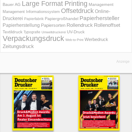
Large Format Printing
Bauer AG
Management
Offsetdruck
Online-
Management Informations­system
Papierhersteller
Druckerei
Papiergroßhandel
Papierfabrik
Rollendruck
Rollenoffset
Papierherstellung
Papiersorten
UV-Druck
Textildruck
Typografie
Umweltdruckerei
Verpackungsdruck
Werbedruck
Web-to-Print
Zeitungsdruck
Anzeige