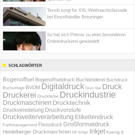
Texsib sorgt für XXL-Weihnachtsfassade
bei Einzelhändler Breuninger
So hat sich Primus zu einer besonderen
Onlinedruckerei gewandelt
SCHLAGWÖRTER
Bogenoffset
Bogenoffsetdruck
Buchbinderei
Buchdruck
Digitaldruck
Druck
BVDM
Buchverlage
Direct Mail
Druckindustrie
Druckerei
Druckfarbe
Druckmaschinen
Drucktechnik
Druckvorstufe
Druckveredelung
Druckweiterverarbeitung
Etikettendruck
Großformatdruck
Flexodruck
Farbmanagement
Inkjet
Heidelberger Druckmaschinen
Koenig &
HP Indigo