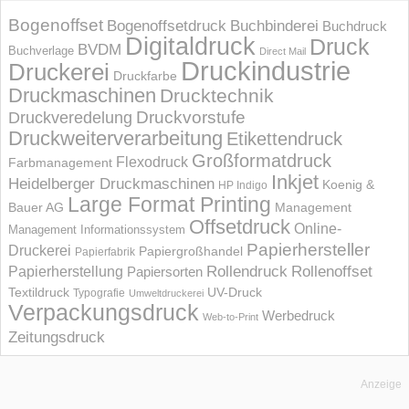
Bogenoffset
Bogenoffsetdruck
Buchbinderei
Buchdruck
Digitaldruck
Druck
BVDM
Buchverlage
Direct Mail
Druckindustrie
Druckerei
Druckfarbe
Druckmaschinen
Drucktechnik
Druckvorstufe
Druckveredelung
Druckweiterverarbeitung
Etikettendruck
Großformatdruck
Flexodruck
Farbmanagement
Inkjet
Heidelberger Druckmaschinen
Koenig &
HP Indigo
Large Format Printing
Bauer AG
Management
Offsetdruck
Online-
Management Informations­system
Papierhersteller
Druckerei
Papiergroßhandel
Papierfabrik
Rollendruck
Rollenoffset
Papierherstellung
Papiersorten
UV-Druck
Textildruck
Typografie
Umweltdruckerei
Verpackungsdruck
Werbedruck
Web-to-Print
Zeitungsdruck
Anzeige