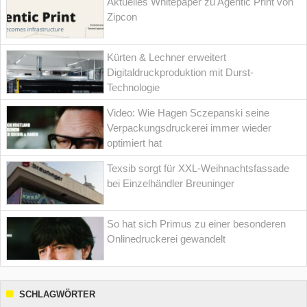
Aktuelles Whitepaper zu Agentic Print von
Zipcon
Kürten & Lechner erweitert
Digitaldruckproduktion mit Durst-
Technologie
Video: Wie Hagen Sczepanski seine
Verpackungsdruckerei immer wieder
optimiert hat
Texsib sorgt für XXL-Weihnachtsfassade
bei Einzelhändler Breuninger
So hat sich Primus zu einer besonderen
Onlinedruckerei gewandelt
SCHLAGWÖRTER