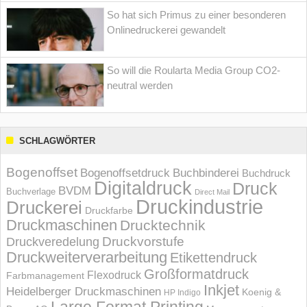
So hat sich Primus zu einer besonderen
Onlinedruckerei gewandelt
So will die Roularta Media Group CO2-
neutral werden
SCHLAGWÖRTER
Bogenoffset
Bogenoffsetdruck
Buchbinderei
Buchdruck
Digitaldruck
Druck
BVDM
Buchverlage
Direct Mail
Druckindustrie
Druckerei
Druckfarbe
Druckmaschinen
Drucktechnik
Druckvorstufe
Druckveredelung
Druckweiterverarbeitung
Etikettendruck
Großformatdruck
Flexodruck
Farbmanagement
Inkjet
Heidelberger Druckmaschinen
Koenig &
HP Indigo