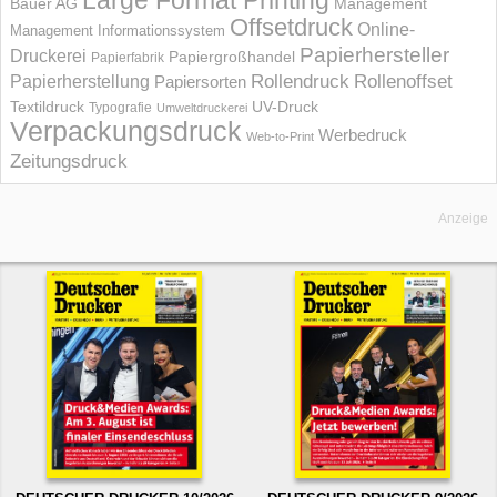
Large Format Printing
Bauer AG
Management
Offsetdruck
Online-
Management Informations­system
Papierhersteller
Druckerei
Papiergroßhandel
Papierfabrik
Rollendruck
Rollenoffset
Papierherstellung
Papiersorten
UV-Druck
Textildruck
Typografie
Umweltdruckerei
Verpackungsdruck
Werbedruck
Web-to-Print
Zeitungsdruck
Anzeige