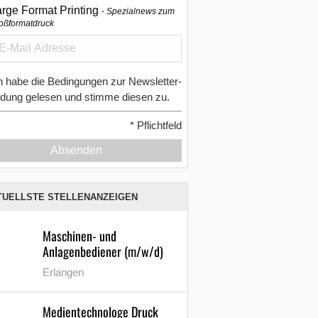
arge Format Printing
Spezialnews zum
oßformatdruck
h habe die Bedingungen zur Newsletter-
dung gelesen und stimme diesen zu.
*
Pflichtfeld
Absenden
TUELLSTE STELLENANZEIGEN
Maschinen- und
Anlagenbediener (m/w/d)
Erlangen
Medientechnologe Druck