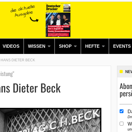
VIDEOS
WISSEN
SHOP
HEFTE
EVENTS
 HANS DIETER BECK
istung"
NE
ans Dieter Beck
Abon
pers
D
Dr
W
un