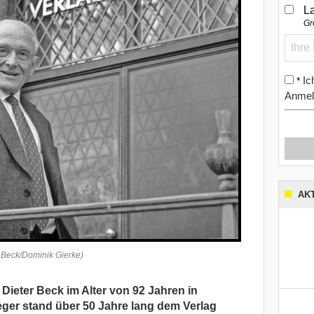
L
Gr
Ic
*
Anmel
AK
H.Beck/Dominik Gierke)
 Dieter Beck im Alter von 92 Jahren in
ger stand über 50 Jahre lang dem Verlag