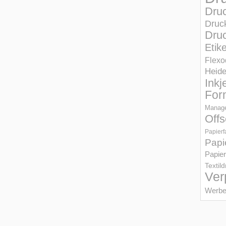
Dru
Druc
Druc
Etik
Flexo
Heid
Inkj
For
Manage
Offs
Papierf
Papi
Papier
Textil
Ver
Werbe