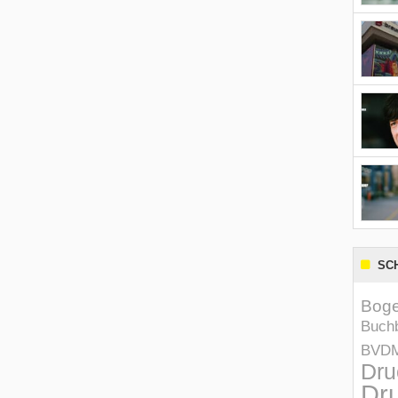
SC
Boge
Buchb
BVD
Dru
Dru