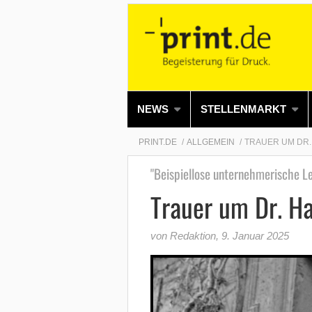
NEWS
STELLENMARKT
PRINT.DE
ALLGEMEIN
TRAUER UM DR.
"Beispiellose unternehmerische Le
Trauer um Dr. H
von Redaktion
,
9. Januar 2025