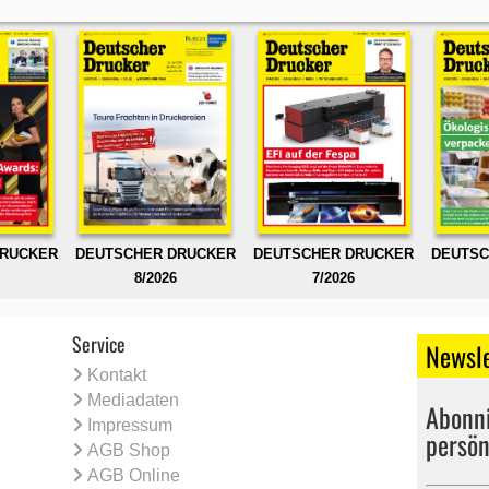
DRUCKER
DEUTSCHER DRUCKER
DEUTSCHER DRUCKER
DEUTSC
8/2026
7/2026
Service
Newsle
Kontakt
Mediadaten
Abonni
Impressum
persön
AGB Shop
AGB Online