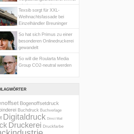
wieder optimiert hat
Texsib sorgt für XXL-
Weihnachtsfassade bei
Einzelhändler Breuninger
So hat sich Primus zu einer
besonderen Onlinedruckerei
gewandelt
So will die Roularta Media
Group CO2-neutral werden
HLAGWÖRTER
noffset
Bogenoffsetdruck
inderei
Buchdruck
Buchverlage
Digitaldruck
M
Direct Mail
Druckerei
ck
Druckfarbe
ckindustrie