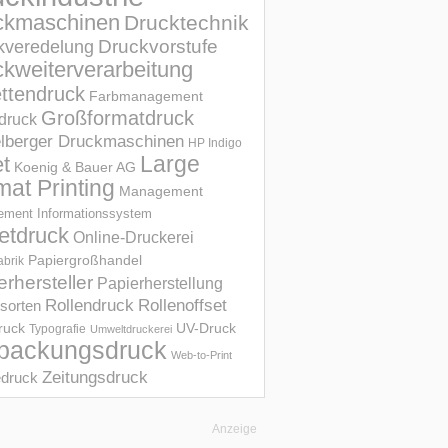
ckmaschinen
Drucktechnik
Druckvorstufe
kveredelung
kweiterverarbeitung
ettendruck
Farbmanagement
Großformatdruck
druck
elberger Druckmaschinen
HP Indigo
et
Large
Koenig & Bauer AG
mat Printing
Management
ment Informations­system
etdruck
Online-Druckerei
Papiergroßhandel
abrik
erhersteller
Papierherstellung
Rollendruck
Rollenoffset
sorten
UV-Druck
druck
Typografie
Umweltdruckerei
packungsdruck
Web-to-Print
Zeitungsdruck
druck
Anzeige