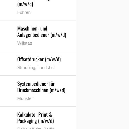
(m/w/d)
Föhren
Maschinen- und
Anlagenbediener (m/w/d)
Willstätt
Offsetdrucker (m/w/d)
Straubing, Landshut
Systembediener für
Druckmaschinen (m/w/d)
Münster
Kalkulator Print &
Packaging (m/w/d)