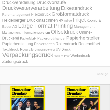
Druckvorstufe
Druckveredelung
Druckweiterverarbeitung
Etikettendruck
Großformatdruck
Flexodruck
Farbmanagement
Inkjet
Heidelberger Druckmaschinen
Koenig &
HP Indigo
Large Format Printing
Bauer AG
Management
Offsetdruck
Online-
Management Informations­system
Papierhersteller
Druckerei
Papiergroßhandel
Papierfabrik
Rollendruck
Rollenoffset
Papierherstellung
Papiersorten
UV-Druck
Textildruck
Typografie
Umweltdruckerei
Verpackungsdruck
Werbedruck
Web-to-Print
Zeitungsdruck
Anzeige