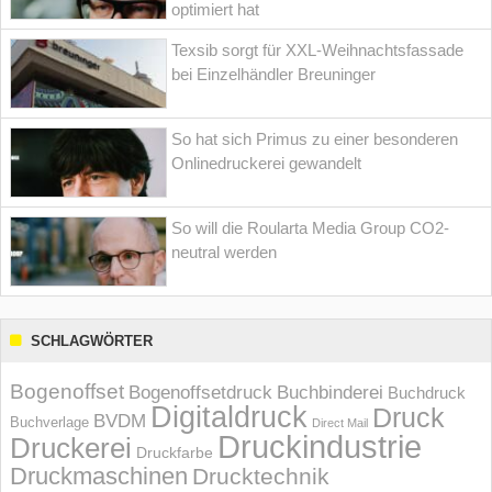
optimiert hat
Texsib sorgt für XXL-Weihnachtsfassade
bei Einzelhändler Breuninger
So hat sich Primus zu einer besonderen
Onlinedruckerei gewandelt
So will die Roularta Media Group CO2-
neutral werden
SCHLAGWÖRTER
Bogenoffset
Bogenoffsetdruck
Buchbinderei
Buchdruck
Digitaldruck
Druck
BVDM
Buchverlage
Direct Mail
Druckindustrie
Druckerei
Druckfarbe
Druckmaschinen
Drucktechnik