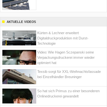
AKTUELLE VIDEOS
Kürten & Lechner erweitert
Digitaldruckproduktion mit Durst-
Technologie
Video: Wie Hagen Sczepanski seine
Verpackungsdruckerei immer wieder
optimiert hat
Texsib sorgt für XXL-Weihnachtsfassade
bei Einzelhändler Breuninger
So hat sich Primus zu einer besonderen
Onlinedruckerei gewandelt