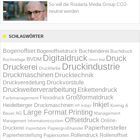
So will die Roularta Media Group CO2-
neutral werden
SCHLAGWÖRTER
Bogenoffset
Bogenoffsetdruck
Buchbinderei
Buchdruck
Digitaldruck
Druck
BVDM
Buchverlage
Direct Mail
Druckindustrie
Druckerei
Druckfarbe
Druckmaschinen
Drucktechnik
Druckvorstufe
Druckveredelung
Druckweiterverarbeitung
Etikettendruck
Großformatdruck
Flexodruck
Farbmanagement
Inkjet
Heidelberger Druckmaschinen
Koenig &
HP Indigo
Large Format Printing
Bauer AG
Management
Offsetdruck
Online-
Management Informations­system
Papierhersteller
Druckerei
Papiergroßhandel
Papierfabrik
Rollendruck
Rollenoffset
Papierherstellung
Papiersorten