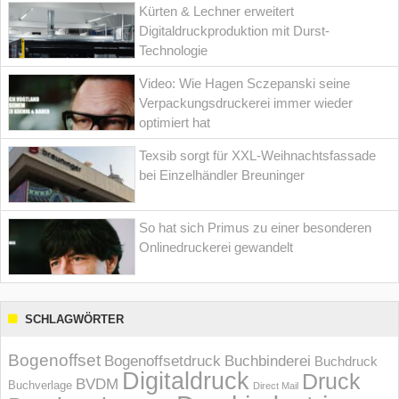
Kürten & Lechner erweitert
Digitaldruckproduktion mit Durst-
Technologie
Video: Wie Hagen Sczepanski seine
Verpackungsdruckerei immer wieder
optimiert hat
Texsib sorgt für XXL-Weihnachtsfassade
bei Einzelhändler Breuninger
So hat sich Primus zu einer besonderen
Onlinedruckerei gewandelt
SCHLAGWÖRTER
Bogenoffset
Bogenoffsetdruck
Buchbinderei
Buchdruck
Digitaldruck
Druck
BVDM
Buchverlage
Direct Mail