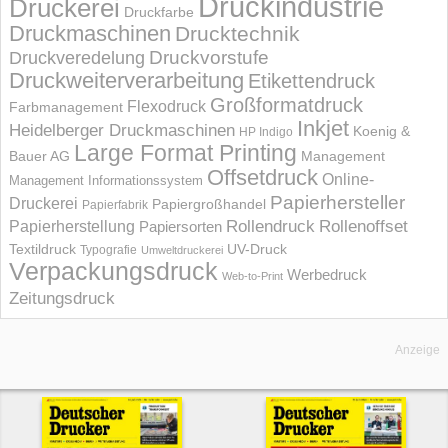
Druckindustrie
Druckerei
Druckfarbe
Druckmaschinen
Drucktechnik
Druckvorstufe
Druckveredelung
Druckweiterverarbeitung
Etikettendruck
Großformatdruck
Flexodruck
Farbmanagement
Inkjet
Heidelberger Druckmaschinen
Koenig &
HP Indigo
Large Format Printing
Bauer AG
Management
Offsetdruck
Online-
Management Informations­system
Papierhersteller
Druckerei
Papiergroßhandel
Papierfabrik
Rollendruck
Rollenoffset
Papierherstellung
Papiersorten
UV-Druck
Textildruck
Typografie
Umweltdruckerei
Verpackungsdruck
Werbedruck
Web-to-Print
Zeitungsdruck
Anzeige