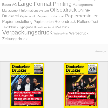
Large Format Printing
Bauer AG
Management
Offsetdruck
Online-
Management Informations­system
Papierhersteller
Druckerei
Papiergroßhandel
Papierfabrik
Rollendruck
Rollenoffset
Papierherstellung
Papiersorten
UV-Druck
Textildruck
Typografie
Umweltdruckerei
Verpackungsdruck
Werbedruck
Web-to-Print
Zeitungsdruck
Anzeige