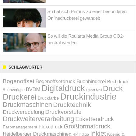
So hat sich Primus zu einer besonderen
Onlinedruckerei gewandelt
So will die Roularta Media Group CO2-
neutral werden
SCHLAGWÖRTER
Bogenoffset
Bogenoffsetdruck
Buchbinderei
Buchdruck
Digitaldruck
Druck
BVDM
Buchverlage
Direct Mail
Druckindustrie
Druckerei
Druckfarbe
Druckmaschinen
Drucktechnik
Druckvorstufe
Druckveredelung
Druckweiterverarbeitung
Etikettendruck
Großformatdruck
Flexodruck
Farbmanagement
Inkjet
Heidelberger Druckmaschinen
Koenig &
HP Indigo