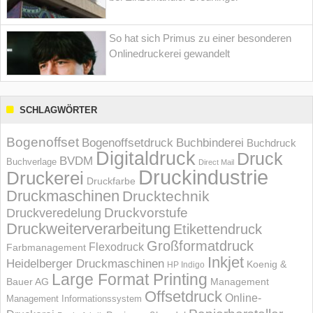
So hat sich Primus zu einer besonderen
Onlinedruckerei gewandelt
SCHLAGWÖRTER
Bogenoffset
Bogenoffsetdruck
Buchbinderei
Buchdruck
Digitaldruck
Druck
BVDM
Buchverlage
Direct Mail
Druckindustrie
Druckerei
Druckfarbe
Druckmaschinen
Drucktechnik
Druckvorstufe
Druckveredelung
Druckweiterverarbeitung
Etikettendruck
Großformatdruck
Flexodruck
Farbmanagement
Inkjet
Heidelberger Druckmaschinen
Koenig &
HP Indigo
Large Format Printing
Bauer AG
Management
Offsetdruck
Online-
Management Informations­system