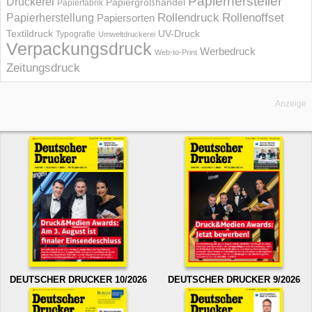
Papierhersteller
Druckerei
Papiergroßhandel
Papierfabrik
Rollendruck
Rollenoffset
Papierherstellung
Papiersorten
UV-Druck
Textildruck
Typografie
Umweltdruckerei
Verpackungsdruck
Werbedruck
Web-to-Print
Zeitungsdruck
Anzeige
DEUTSCHER DRUCKER 10/2026
DEUTSCHER DRUCKER 9/2026