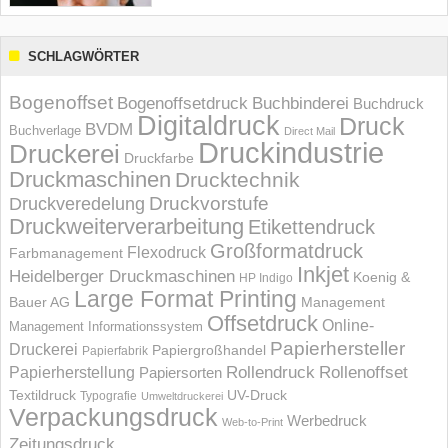
SCHLAGWÖRTER
Bogenoffset
Bogenoffsetdruck
Buchbinderei
Buchdruck
Digitaldruck
Druck
BVDM
Buchverlage
Direct Mail
Druckindustrie
Druckerei
Druckfarbe
Druckmaschinen
Drucktechnik
Druckvorstufe
Druckveredelung
Druckweiterverarbeitung
Etikettendruck
Großformatdruck
Flexodruck
Farbmanagement
Inkjet
Heidelberger Druckmaschinen
Koenig &
HP Indigo
Large Format Printing
Bauer AG
Management
Offsetdruck
Online-
Management Informations­system
Papierhersteller
Druckerei
Papiergroßhandel
Papierfabrik
Rollendruck
Rollenoffset
Papierherstellung
Papiersorten
UV-Druck
Textildruck
Typografie
Umweltdruckerei
Verpackungsdruck
Werbedruck
Web-to-Print
Zeitungsdruck