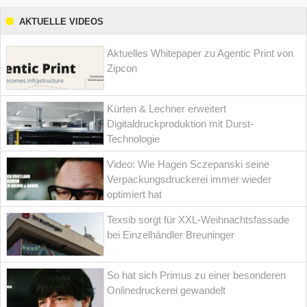
AKTUELLE VIDEOS
Aktuelles Whitepaper zu Agentic Print von
Zipcon
Kürten & Lechner erweitert
Digitaldruckproduktion mit Durst-
Technologie
Video: Wie Hagen Sczepanski seine
Verpackungsdruckerei immer wieder
optimiert hat
Texsib sorgt für XXL-Weihnachtsfassade
bei Einzelhändler Breuninger
So hat sich Primus zu einer besonderen
Onlinedruckerei gewandelt