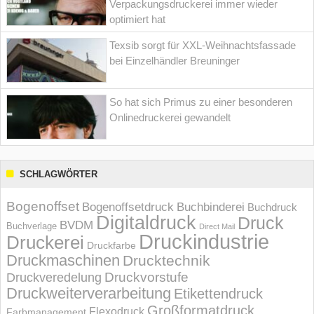
Verpackungsdruckerei immer wieder
optimiert hat
Texsib sorgt für XXL-Weihnachtsfassade
bei Einzelhändler Breuninger
So hat sich Primus zu einer besonderen
Onlinedruckerei gewandelt
SCHLAGWÖRTER
Bogenoffset
Bogenoffsetdruck
Buchbinderei
Buchdruck
Digitaldruck
Druck
BVDM
Buchverlage
Direct Mail
Druckindustrie
Druckerei
Druckfarbe
Druckmaschinen
Drucktechnik
Druckvorstufe
Druckveredelung
Druckweiterverarbeitung
Etikettendruck
Großformatdruck
Flexodruck
Farbmanagement