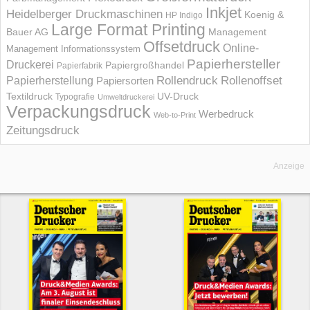
Inkjet
Heidelberger Druckmaschinen
Koenig &
HP Indigo
Large Format Printing
Bauer AG
Management
Offsetdruck
Online-
Management Informations­system
Papierhersteller
Druckerei
Papiergroßhandel
Papierfabrik
Rollendruck
Rollenoffset
Papierherstellung
Papiersorten
UV-Druck
Textildruck
Typografie
Umweltdruckerei
Verpackungsdruck
Werbedruck
Web-to-Print
Zeitungsdruck
Anzeige