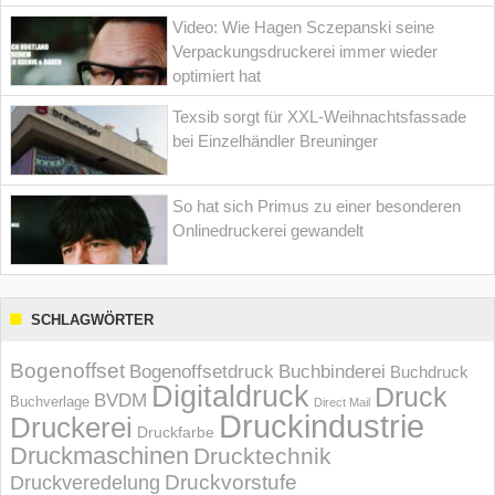
Video: Wie Hagen Sczepanski seine
Verpackungsdruckerei immer wieder
optimiert hat
Texsib sorgt für XXL-Weihnachtsfassade
bei Einzelhändler Breuninger
So hat sich Primus zu einer besonderen
Onlinedruckerei gewandelt
SCHLAGWÖRTER
Bogenoffset
Bogenoffsetdruck
Buchbinderei
Buchdruck
Digitaldruck
Druck
BVDM
Buchverlage
Direct Mail
Druckindustrie
Druckerei
Druckfarbe
Druckmaschinen
Drucktechnik
Druckvorstufe
Druckveredelung