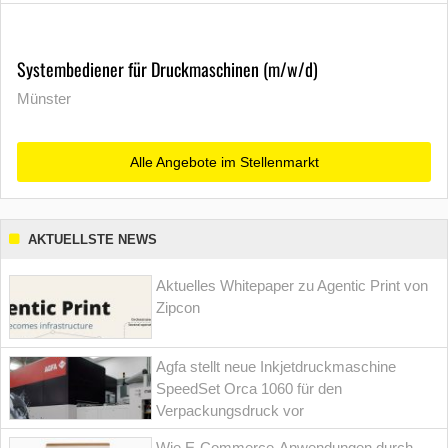
Systembediener für Druckmaschinen (m/w/d)
Münster
Alle Angebote im Stellenmarkt
AKTUELLSTE NEWS
Aktuelles Whitepaper zu Agentic Print von
Zipcon
Agfa stellt neue Inkjetdruckmaschine
SpeedSet Orca 1060 für den
Verpackungsdruck vor
Wie E-Commerce-Anwendungen durch