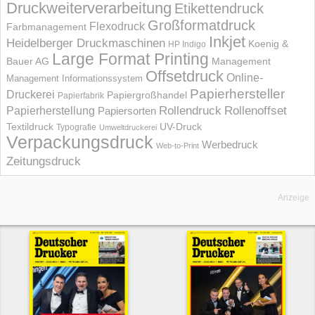
Druckweiterverarbeitung
Etikettendruck
Großformatdruck
Flexodruck
Farbmanagement
Inkjet
Heidelberger Druckmaschinen
Koenig &
HP Indigo
Large Format Printing
Bauer AG
Management
Offsetdruck
Online-
Management Informations­system
Papierhersteller
Druckerei
Papiergroßhandel
Papierfabrik
Rollendruck
Rollenoffset
Papierherstellung
Papiersorten
UV-Druck
Textildruck
Typografie
Umweltdruckerei
Verpackungsdruck
Werbedruck
Web-to-Print
Zeitungsdruck
Anzeige