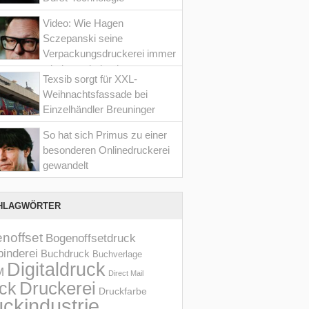
Video: Wie Hagen
Sczepanski seine
Verpackungsdruckerei immer
wieder optimiert hat
Texsib sorgt für XXL-
Weihnachtsfassade bei
Einzelhändler Breuninger
So hat sich Primus zu einer
besonderen Onlinedruckerei
gewandelt
HLAGWÖRTER
noffset
Bogenoffsetdruck
inderei
Buchdruck
Buchverlage
Digitaldruck
M
Direct Mail
Druckerei
ck
Druckfarbe
ckindustrie