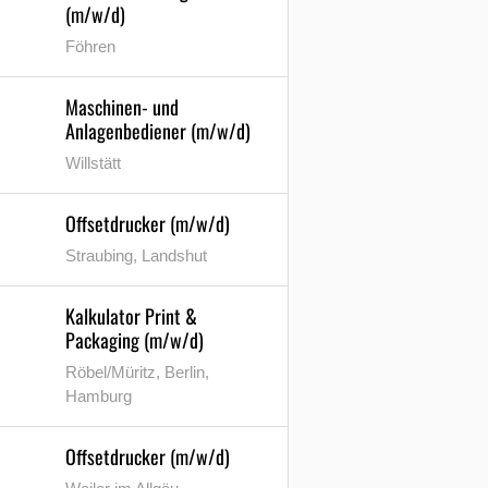
(m/w/d)
Föhren
Maschinen- und
Anlagenbediener (m/w/d)
Willstätt
Offsetdrucker (m/w/d)
Straubing, Landshut
Kalkulator Print &
Packaging (m/w/d)
Röbel/Müritz, Berlin,
Hamburg
Offsetdrucker (m/w/d)