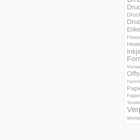
Dru
Druc
Druc
Etik
Flexo
Heid
Inkj
For
Manage
Offs
Papierf
Papi
Papier
Textil
Ver
Werbe