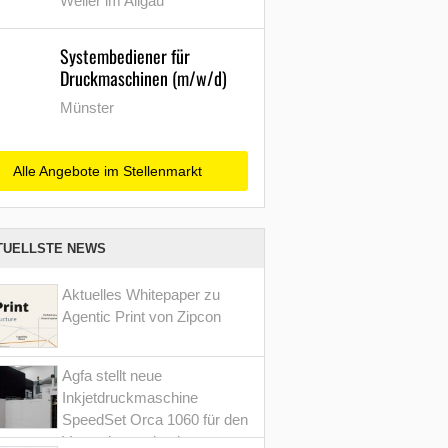
Weiler im Allgäu
Systembediener für
Druckmaschinen (m/w/d)
Münster
Alle Angebote im Stellenmarkt
TUELLSTE NEWS
Aktuelles Whitepaper zu
Agentic Print von Zipcon
Agfa stellt neue
Inkjetdruckmaschine
SpeedSet Orca 1060 für den
Verpackungsdruck vor