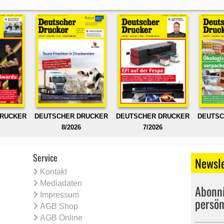
DRUCKER
DEUTSCHER DRUCKER
DEUTSCHER DRUCKER
DEUTSC
8/2026
7/2026
Service
Newsle
Kontakt
Mediadaten
Abonni
Impressum
persön
AGB Shop
AGB Online