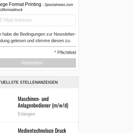
arge Format Printing
Spezialnews zum
oßformatdruck
h habe die Bedingungen zur Newsletter-
dung gelesen und stimme diesen zu.
*
Pflichtfeld
Absenden
TUELLSTE STELLENANZEIGEN
Maschinen- und
Anlagenbediener (m/w/d)
Erlangen
Medientechnologe Druck