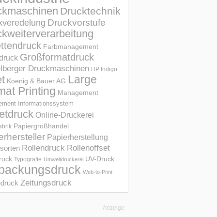
ckmaschinen
Drucktechnik
Druckvorstufe
kveredelung
kweiterverarbeitung
ettendruck
Farbmanagement
Großformatdruck
druck
elberger Druckmaschinen
HP Indigo
et
Large
Koenig & Bauer AG
mat Printing
Management
ment Informations­system
etdruck
Online-Druckerei
Papiergroßhandel
abrik
erhersteller
Papierherstellung
Rollendruck
Rollenoffset
sorten
UV-Druck
druck
Typografie
Umweltdruckerei
packungsdruck
Web-to-Print
Zeitungsdruck
druck
Anzeige