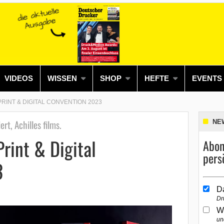
VIDEOS
WISSEN
SHOP
HEFTE
EVENTS
PRINT & DIGITAL CONVENTION 2023
ert, Achilles films.
NE
Print & Digital
Abon
pers
3
D
Dr
W
un