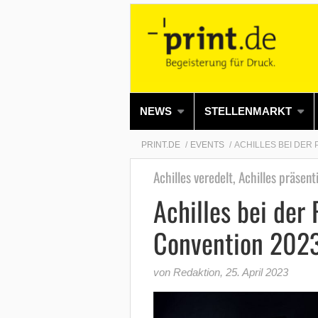
NEWS
STELLENMARKT
PRINT.DE
EVENTS
ACHILLES BEI DER 
Achilles veredelt, Achilles präsenti
Achilles bei der 
Convention 202
von Redaktion
,
25. April 2023