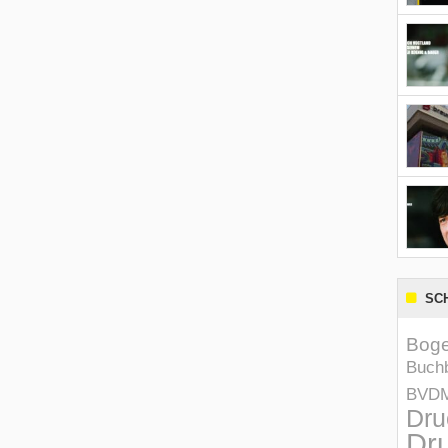
SC
Boge
Buchb
BVD
Dru
Dru