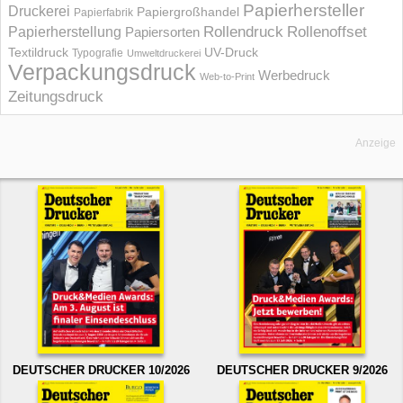
Papierhersteller
Druckerei
Papiergroßhandel
Papierfabrik
Rollendruck
Rollenoffset
Papierherstellung
Papiersorten
UV-Druck
Textildruck
Typografie
Umweltdruckerei
Verpackungsdruck
Werbedruck
Web-to-Print
Zeitungsdruck
Anzeige
DEUTSCHER DRUCKER 10/2026
DEUTSCHER DRUCKER 9/2026