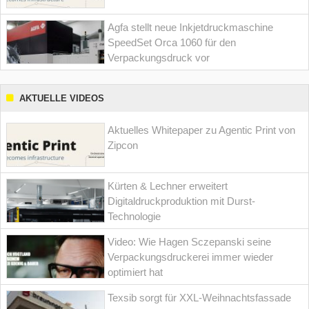
Agfa stellt neue Inkjetdruckmaschine
SpeedSet Orca 1060 für den
Verpackungsdruck vor
AKTUELLE VIDEOS
Aktuelles Whitepaper zu Agentic Print von
Zipcon
Kürten & Lechner erweitert
Digitaldruckproduktion mit Durst-
Technologie
Video: Wie Hagen Sczepanski seine
Verpackungsdruckerei immer wieder
optimiert hat
Texsib sorgt für XXL-Weihnachtsfassade