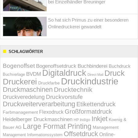
bei Einzelhändler Breuninger
So hat sich Primus zu einer besonderen
Onlinedruckerei gewandelt
SCHLAGWÖRTER
Bogenoffset
Bogenoffsetdruck
Buchbinderei
Buchdruck
Digitaldruck
Druck
BVDM
Buchverlage
Direct Mail
Druckindustrie
Druckerei
Druckfarbe
Druckmaschinen
Drucktechnik
Druckvorstufe
Druckveredelung
Druckweiterverarbeitung
Etikettendruck
Großformatdruck
Flexodruck
Farbmanagement
Inkjet
Heidelberger Druckmaschinen
Koenig &
HP Indigo
Large Format Printing
Bauer AG
Management
Offsetdruck
Online-
Management Informations­system