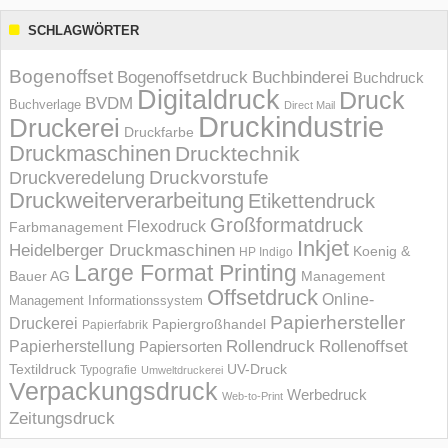
SCHLAGWÖRTER
Bogenoffset
Bogenoffsetdruck
Buchbinderei
Buchdruck
Digitaldruck
Druck
BVDM
Buchverlage
Direct Mail
Druckindustrie
Druckerei
Druckfarbe
Druckmaschinen
Drucktechnik
Druckvorstufe
Druckveredelung
Druckweiterverarbeitung
Etikettendruck
Großformatdruck
Flexodruck
Farbmanagement
Inkjet
Heidelberger Druckmaschinen
Koenig &
HP Indigo
Large Format Printing
Bauer AG
Management
Offsetdruck
Online-
Management Informations­system
Papierhersteller
Druckerei
Papiergroßhandel
Papierfabrik
Rollendruck
Rollenoffset
Papierherstellung
Papiersorten
UV-Druck
Textildruck
Typografie
Umweltdruckerei
Verpackungsdruck
Werbedruck
Web-to-Print
Zeitungsdruck