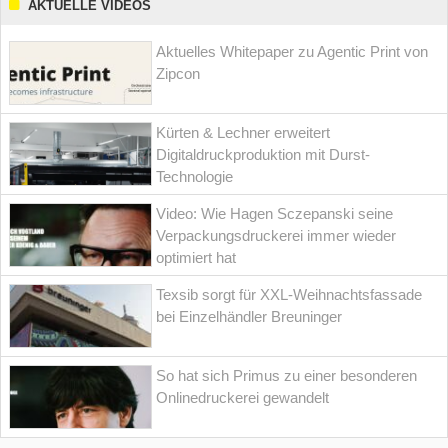
AKTUELLE VIDEOS
Aktuelles Whitepaper zu Agentic Print von
Zipcon
Kürten & Lechner erweitert
Digitaldruckproduktion mit Durst-
Technologie
Video: Wie Hagen Sczepanski seine
Verpackungsdruckerei immer wieder
optimiert hat
Texsib sorgt für XXL-Weihnachtsfassade
bei Einzelhändler Breuninger
So hat sich Primus zu einer besonderen
Onlinedruckerei gewandelt