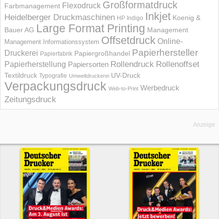
Großformatdruck
Flexodruck
Farbmanagement
Inkjet
Heidelberger Druckmaschinen
Koenig &
HP Indigo
Large Format Printing
Bauer AG
Management
Offsetdruck
Online-
Management Informations­system
Papierhersteller
Druckerei
Papiergroßhandel
Papierfabrik
Rollendruck
Rollenoffset
Papierherstellung
Papiersorten
UV-Druck
Textildruck
Typografie
Umweltdruckerei
Verpackungsdruck
Werbedruck
Web-to-Print
Zeitungsdruck
Anzeige