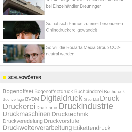
bei Einzelhändler Breuninger
So hat sich Primus zu einer besonderen
Onlinedruckerei gewandelt
So will die Roularta Media Group CO2-
neutral werden
SCHLAGWÖRTER
Bogenoffset
Bogenoffsetdruck
Buchbinderei
Buchdruck
Digitaldruck
Druck
BVDM
Buchverlage
Direct Mail
Druckindustrie
Druckerei
Druckfarbe
Druckmaschinen
Drucktechnik
Druckvorstufe
Druckveredelung
Druckweiterverarbeitung
Etikettendruck