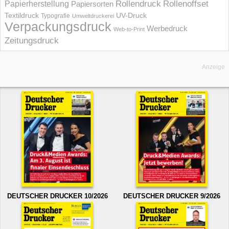
Rollendruck
Rollenoffset
Papierherstellung
Papiersorten
UV-Druck
Textildruck
Typografie
Umweltdruckerei
Verpackungsdruck
Werbedruck
Web-to-Print
Zeitungsdruck
Anzeige
DEUTSCHER DRUCKER 10/2026
DEUTSCHER DRUCKER 9/2026