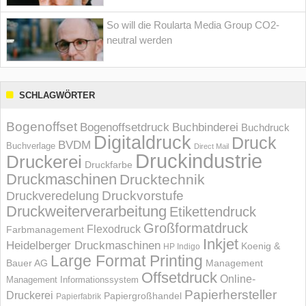
So will die Roularta Media Group CO2-
neutral werden
SCHLAGWÖRTER
Bogenoffset
Bogenoffsetdruck
Buchbinderei
Buchdruck
Digitaldruck
Druck
BVDM
Buchverlage
Direct Mail
Druckindustrie
Druckerei
Druckfarbe
Druckmaschinen
Drucktechnik
Druckvorstufe
Druckveredelung
Druckweiterverarbeitung
Etikettendruck
Großformatdruck
Flexodruck
Farbmanagement
Inkjet
Heidelberger Druckmaschinen
Koenig &
HP Indigo
Large Format Printing
Bauer AG
Management
Offsetdruck
Online-
Management Informations­system
Papierhersteller
Druckerei
Papiergroßhandel
Papierfabrik