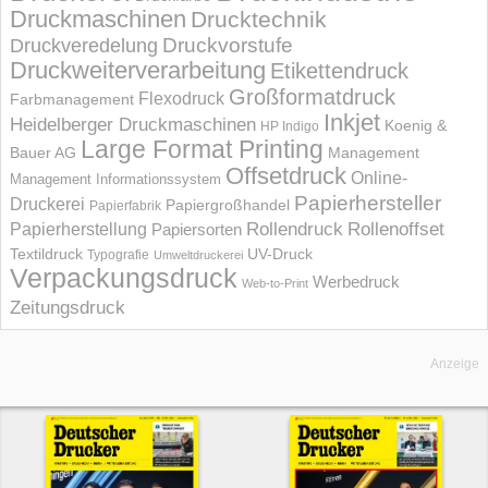
Druckmaschinen
Drucktechnik
Druckvorstufe
Druckveredelung
Druckweiterverarbeitung
Etikettendruck
Großformatdruck
Flexodruck
Farbmanagement
Inkjet
Heidelberger Druckmaschinen
Koenig &
HP Indigo
Large Format Printing
Bauer AG
Management
Offsetdruck
Online-
Management Informations­system
Papierhersteller
Druckerei
Papiergroßhandel
Papierfabrik
Rollendruck
Rollenoffset
Papierherstellung
Papiersorten
UV-Druck
Textildruck
Typografie
Umweltdruckerei
Verpackungsdruck
Werbedruck
Web-to-Print
Zeitungsdruck
Anzeige