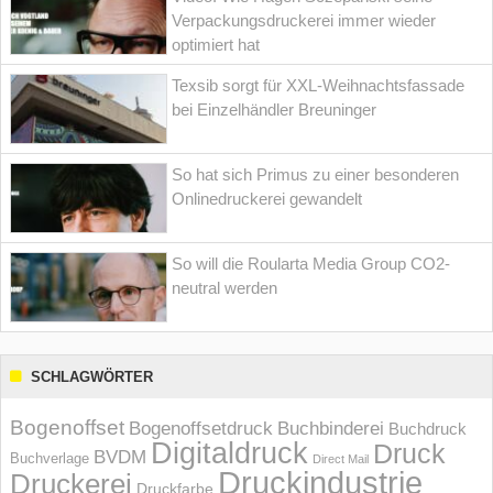
Verpackungsdruckerei immer wieder
optimiert hat
Texsib sorgt für XXL-Weihnachtsfassade
bei Einzelhändler Breuninger
So hat sich Primus zu einer besonderen
Onlinedruckerei gewandelt
So will die Roularta Media Group CO2-
neutral werden
SCHLAGWÖRTER
Bogenoffset
Bogenoffsetdruck
Buchbinderei
Buchdruck
Digitaldruck
Druck
BVDM
Buchverlage
Direct Mail
Druckindustrie
Druckerei
Druckfarbe