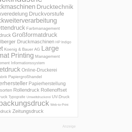
ckmaschinen
Drucktechnik
Druckvorstufe
kveredelung
kweiterverarbeitung
ettendruck
Farbmanagement
Großformatdruck
druck
elberger Druckmaschinen
HP Indigo
et
Large
Koenig & Bauer AG
mat Printing
Management
ment Informations­system
etdruck
Online-Druckerei
Papiergroßhandel
abrik
erhersteller
Papierherstellung
Rollendruck
Rollenoffset
sorten
UV-Druck
druck
Typografie
Umweltdruckerei
packungsdruck
Web-to-Print
Zeitungsdruck
druck
Anzeige