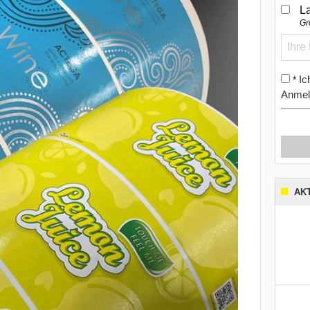
L
Gr
Ic
*
Anmel
AK