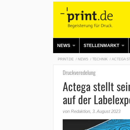
NEWS
STELLENMARKT
PRINT.DE
NEWS
TECHNIK
ACTEGA S
Druckveredelung
Actega stellt se
auf der Labelexp
von Redaktion
,
3. August 2023