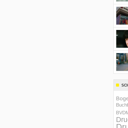
SC
Boge
Buchb
BVD
Dru
Dru