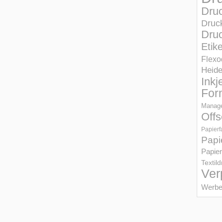
Dru
Druc
Druc
Etik
Flexo
Heid
Inkj
For
Manage
Offs
Papierf
Papi
Papier
Textil
Ver
Werbe