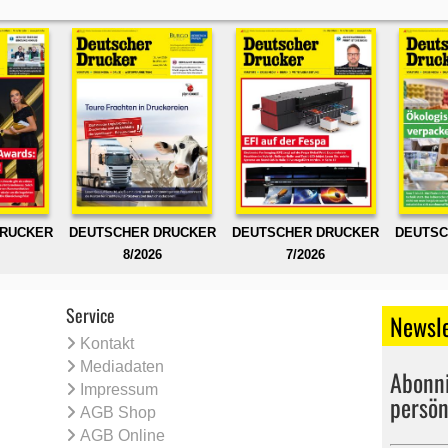
DRUCKER
DEUTSCHER DRUCKER
DEUTSCHER DRUCKER
DEUTSC
8/2026
7/2026
Service
Newsle
Kontakt
Mediadaten
Abonni
Impressum
persön
AGB Shop
AGB Online