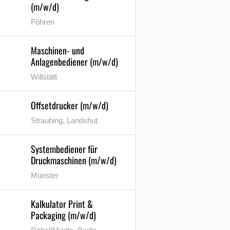
(m/w/d)
Föhren
Maschinen- und
Anlagenbediener (m/w/d)
Willstätt
Offsetdrucker (m/w/d)
Straubing, Landshut
Systembediener für
Druckmaschinen (m/w/d)
Münster
Kalkulator Print &
Packaging (m/w/d)