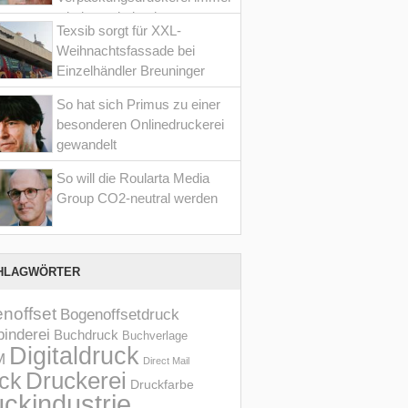
wieder optimiert hat
Texsib sorgt für XXL-
Weihnachtsfassade bei
Einzelhändler Breuninger
So hat sich Primus zu einer
besonderen Onlinedruckerei
gewandelt
So will die Roularta Media
Group CO2-neutral werden
HLAGWÖRTER
noffset
Bogenoffsetdruck
inderei
Buchdruck
Buchverlage
Digitaldruck
M
Direct Mail
Druckerei
ck
Druckfarbe
ckindustrie