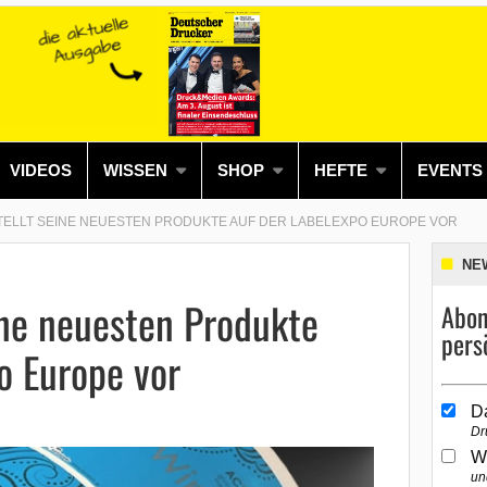
VIDEOS
WISSEN
SHOP
HEFTE
EVENTS
TELLT SEINE NEUESTEN PRODUKTE AUF DER LABELEXPO EUROPE VOR
NE
ine neuesten Produkte
Abon
pers
o Europe vor
D
Dr
W
un