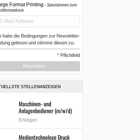
arge Format Printing
Spezialnews zum
oßformatdruck
h habe die Bedingungen zur Newsletter-
dung gelesen und stimme diesen zu.
*
Pflichtfeld
Absenden
TUELLSTE STELLENANZEIGEN
Maschinen- und
Anlagenbediener (m/w/d)
Erlangen
Medientechnologe Druck