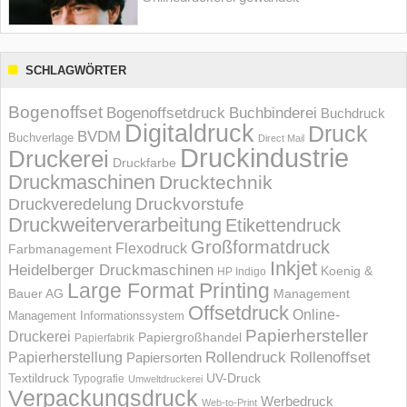
SCHLAGWÖRTER
Bogenoffset
Bogenoffsetdruck
Buchbinderei
Buchdruck
Digitaldruck
Druck
BVDM
Buchverlage
Direct Mail
Druckindustrie
Druckerei
Druckfarbe
Druckmaschinen
Drucktechnik
Druckvorstufe
Druckveredelung
Druckweiterverarbeitung
Etikettendruck
Großformatdruck
Flexodruck
Farbmanagement
Inkjet
Heidelberger Druckmaschinen
Koenig &
HP Indigo
Large Format Printing
Bauer AG
Management
Offsetdruck
Online-
Management Informations­system
Papierhersteller
Druckerei
Papiergroßhandel
Papierfabrik
Rollendruck
Rollenoffset
Papierherstellung
Papiersorten
UV-Druck
Textildruck
Typografie
Umweltdruckerei
Verpackungsdruck
Werbedruck
Web-to-Print