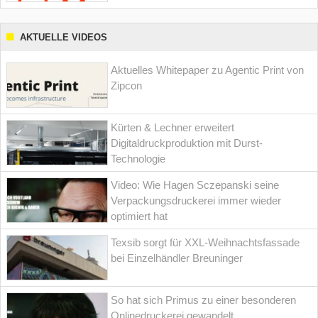
AKTUELLE VIDEOS
Aktuelles Whitepaper zu Agentic Print von
Zipcon
Kürten & Lechner erweitert
Digitaldruckproduktion mit Durst-
Technologie
Video: Wie Hagen Sczepanski seine
Verpackungsdruckerei immer wieder
optimiert hat
Texsib sorgt für XXL-Weihnachtsfassade
bei Einzelhändler Breuninger
So hat sich Primus zu einer besonderen
Onlinedruckerei gewandelt