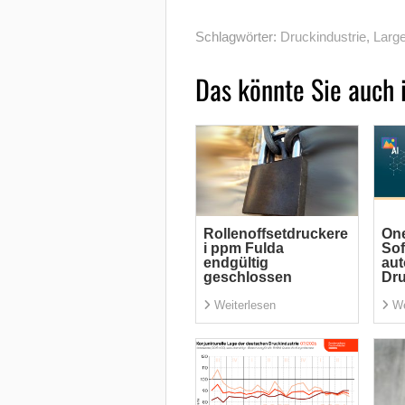
Schlagwörter:
Druckindustrie
,
Large
Das könnte Sie auch 
Rollenoffsetdruckere
One
i ppm Fulda
Sof
endgültig
aut
geschlossen
Dr
Weiterlesen
We