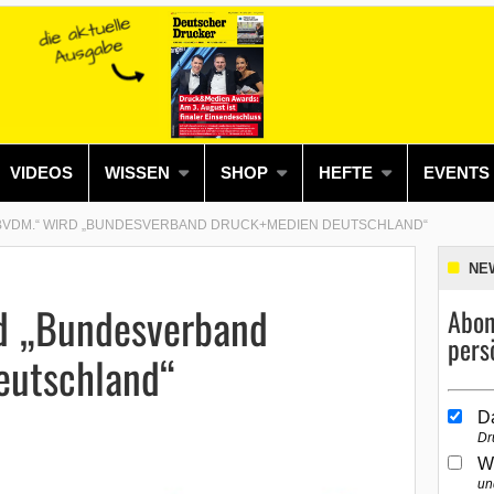
VIDEOS
WISSEN
SHOP
HEFTE
EVENTS
BVDM.“ WIRD „BUNDESVERBAND DRUCK+MEDIEN DEUTSCHLAND“
NE
d „Bundesverband
Abon
pers
eutschland“
D
Dr
W
un