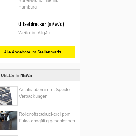
Röbel/Müritz, Berlin,
Hamburg
Offsetdrucker (m/w/d)
Weiler im Allgäu
Alle Angebote im Stellenmarkt
TUELLSTE NEWS
Antalis übernimmt Speidel
Verpackungen
Rollenoffsetdruckerei ppm
Fulda endgültig geschlossen