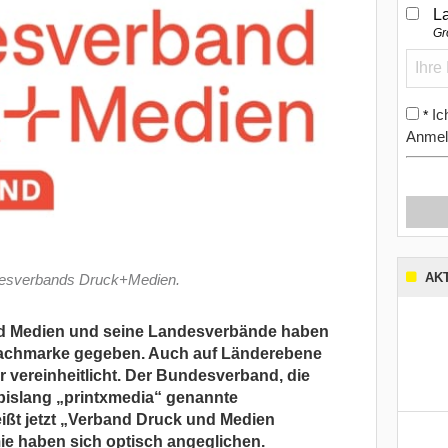
L
Gr
Ic
*
Anmel
AK
desverbands Druck+Medien.
d Medien und seine Landesverbände haben
Dachmarke gegeben. Auch auf Länderebene
 vereinheitlicht. Der Bundesverband, die
bislang „printxmedia“ genannte
eißt jetzt „Verband Druck und Medien
e haben sich optisch angeglichen.