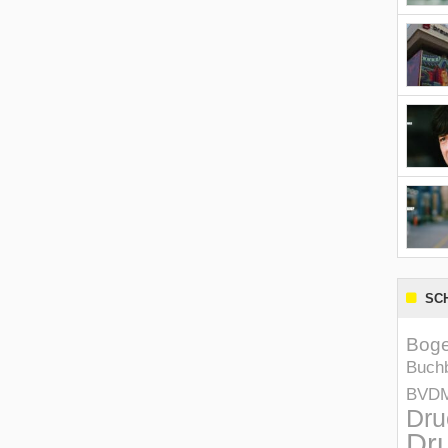
SC
Boge
Buchb
BVD
Dru
Dru