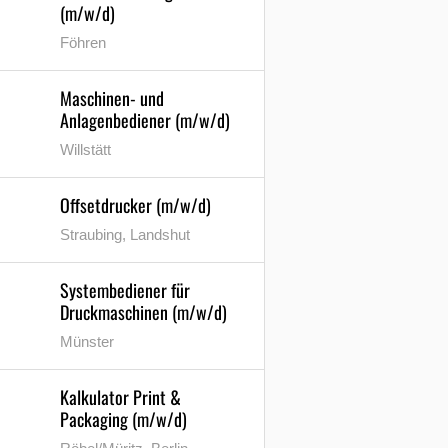
(m/w/d)
Föhren
Maschinen- und
Anlagenbediener (m/w/d)
Willstätt
Offsetdrucker (m/w/d)
Straubing, Landshut
Systembediener für
Druckmaschinen (m/w/d)
Münster
Kalkulator Print &
Packaging (m/w/d)