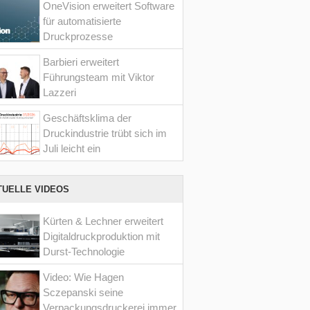
OneVision erweitert Software
für automatisierte
Druckprozesse
Barbieri erweitert
Führungsteam mit Viktor
Lazzeri
Geschäftsklima der
Druckindustrie trübt sich im
Juli leicht ein
TUELLE VIDEOS
Kürten & Lechner erweitert
Digitaldruckproduktion mit
Durst-Technologie
Video: Wie Hagen
Sczepanski seine
Verpackungsdruckerei immer