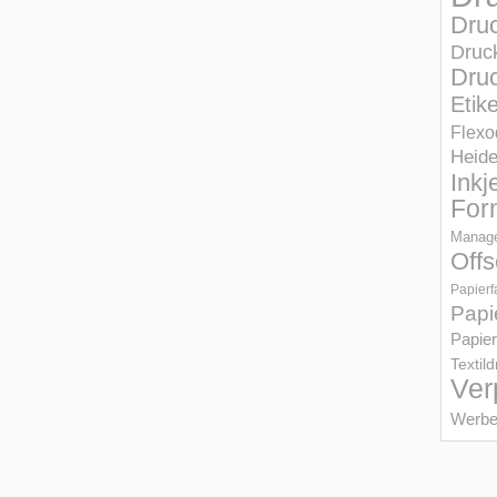
Dru
Druc
Druc
Etik
Flexo
Heid
Inkj
For
Manage
Offs
Papierf
Papi
Papier
Textil
Ver
Werbe