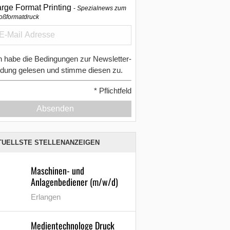
arge Format Printing
Spezialnews zum
oßformatdruck
h habe die Bedingungen zur Newsletter-
dung gelesen und stimme diesen zu.
*
Pflichtfeld
Absenden
TUELLSTE STELLENANZEIGEN
Maschinen- und
Anlagenbediener (m/w/d)
Erlangen
Medientechnologe Druck