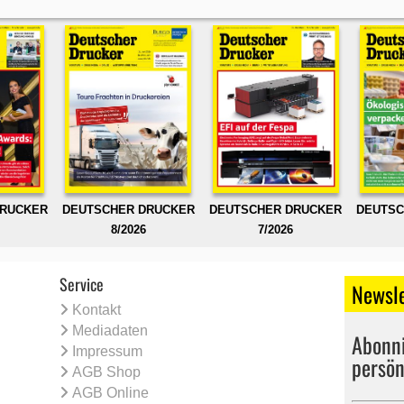
DRUCKER
DEUTSCHER DRUCKER
DEUTSCHER DRUCKER
DEUTSC
8/2026
7/2026
Service
Newsle
Kontakt
Mediadaten
Abonni
Impressum
persön
AGB Shop
AGB Online