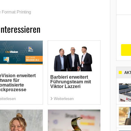
 Format Printing
interessieren
AK
Vision erweitert
Barbieri erweitert
tware für
Führungsteam mit
omatisierte
Viktor Lazzeri
uckprozesse
iterlesen
Weiterlesen