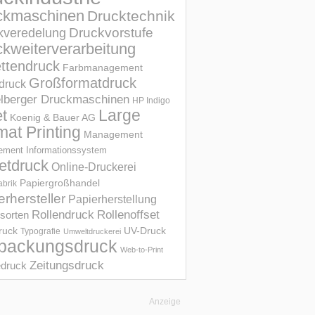
ckmaschinen
Drucktechnik
Druckvorstufe
kveredelung
kweiterverarbeitung
ettendruck
Farbmanagement
Großformatdruck
druck
elberger Druckmaschinen
HP Indigo
et
Large
Koenig & Bauer AG
mat Printing
Management
ment Informations­system
etdruck
Online-Druckerei
Papiergroßhandel
abrik
erhersteller
Papierherstellung
Rollendruck
Rollenoffset
sorten
UV-Druck
druck
Typografie
Umweltdruckerei
packungsdruck
Web-to-Print
Zeitungsdruck
druck
Anzeige