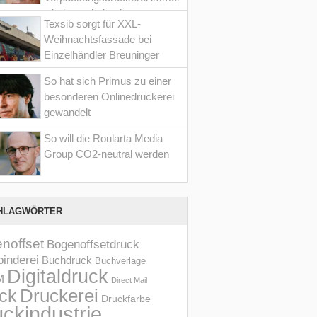
wieder optimiert hat
Texsib sorgt für XXL-
Weihnachtsfassade bei
Einzelhändler Breuninger
So hat sich Primus zu einer
besonderen Onlinedruckerei
gewandelt
So will die Roularta Media
Group CO2-neutral werden
HLAGWÖRTER
noffset
Bogenoffsetdruck
inderei
Buchdruck
Buchverlage
Digitaldruck
M
Direct Mail
Druckerei
ck
Druckfarbe
ckindustrie