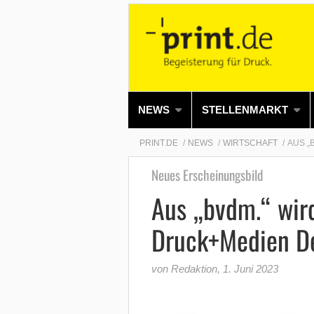
NEWS
STELLENMARKT
PRINT.DE
NEWS
WIRTSCHAFT
AUS „
Neues Erscheinungsbild
Aus „bvdm.“ wir
Druck+Medien D
von Redaktion
,
1. Juni 2023