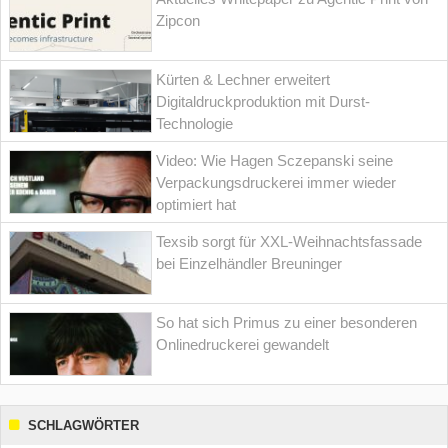
Zipcon
Kürten & Lechner erweitert
Digitaldruckproduktion mit Durst-
Technologie
Video: Wie Hagen Sczepanski seine
Verpackungsdruckerei immer wieder
optimiert hat
Texsib sorgt für XXL-Weihnachtsfassade
bei Einzelhändler Breuninger
So hat sich Primus zu einer besonderen
Onlinedruckerei gewandelt
SCHLAGWÖRTER