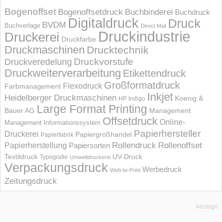
Bogenoffset
Bogenoffsetdruck
Buchbinderei
Buchdruck
Digitaldruck
Druck
BVDM
Buchverlage
Direct Mail
Druckindustrie
Druckerei
Druckfarbe
Druckmaschinen
Drucktechnik
Druckvorstufe
Druckveredelung
Druckweiterverarbeitung
Etikettendruck
Großformatdruck
Flexodruck
Farbmanagement
Inkjet
Heidelberger Druckmaschinen
Koenig &
HP Indigo
Large Format Printing
Bauer AG
Management
Offsetdruck
Online-
Management Informations­system
Papierhersteller
Druckerei
Papiergroßhandel
Papierfabrik
Rollendruck
Rollenoffset
Papierherstellung
Papiersorten
UV-Druck
Textildruck
Typografie
Umweltdruckerei
Verpackungsdruck
Werbedruck
Web-to-Print
Zeitungsdruck
Anzeige