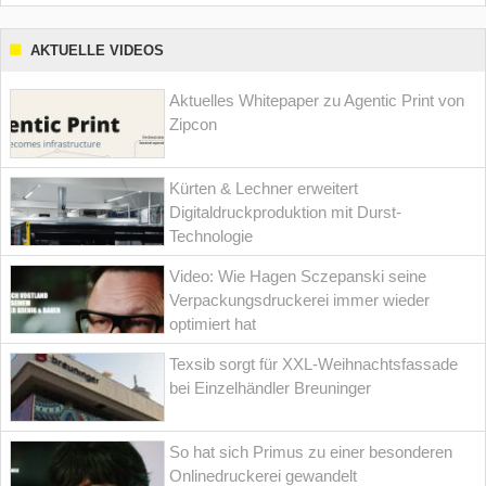
AKTUELLE VIDEOS
Aktuelles Whitepaper zu Agentic Print von
Zipcon
Kürten & Lechner erweitert
Digitaldruckproduktion mit Durst-
Technologie
Video: Wie Hagen Sczepanski seine
Verpackungsdruckerei immer wieder
optimiert hat
Texsib sorgt für XXL-Weihnachtsfassade
bei Einzelhändler Breuninger
So hat sich Primus zu einer besonderen
Onlinedruckerei gewandelt