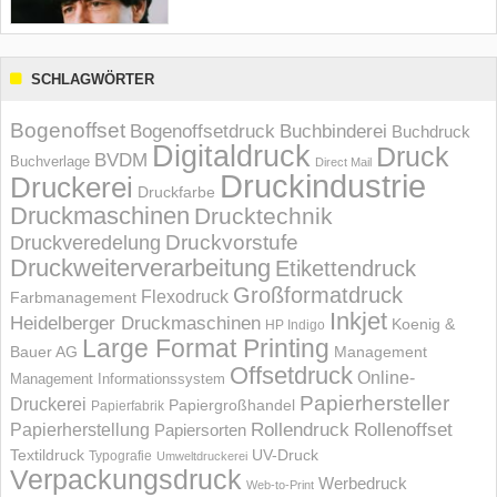
SCHLAGWÖRTER
Bogenoffset
Bogenoffsetdruck
Buchbinderei
Buchdruck
Digitaldruck
Druck
BVDM
Buchverlage
Direct Mail
Druckindustrie
Druckerei
Druckfarbe
Druckmaschinen
Drucktechnik
Druckvorstufe
Druckveredelung
Druckweiterverarbeitung
Etikettendruck
Großformatdruck
Flexodruck
Farbmanagement
Inkjet
Heidelberger Druckmaschinen
Koenig &
HP Indigo
Large Format Printing
Bauer AG
Management
Offsetdruck
Online-
Management Informations­system
Papierhersteller
Druckerei
Papiergroßhandel
Papierfabrik
Rollendruck
Rollenoffset
Papierherstellung
Papiersorten
UV-Druck
Textildruck
Typografie
Umweltdruckerei
Verpackungsdruck
Werbedruck
Web-to-Print