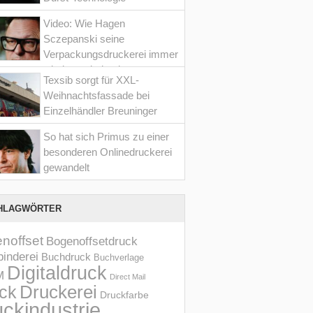
Video: Wie Hagen
Sczepanski seine
Verpackungsdruckerei immer
wieder optimiert hat
Texsib sorgt für XXL-
Weihnachtsfassade bei
Einzelhändler Breuninger
So hat sich Primus zu einer
besonderen Onlinedruckerei
gewandelt
HLAGWÖRTER
noffset
Bogenoffsetdruck
inderei
Buchdruck
Buchverlage
Digitaldruck
M
Direct Mail
Druckerei
ck
Druckfarbe
ckindustrie