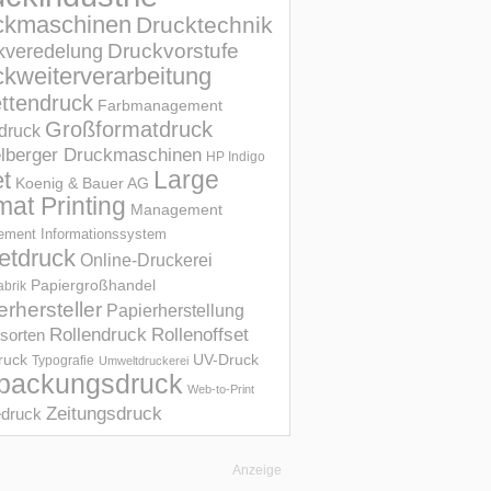
ckmaschinen
Drucktechnik
Druckvorstufe
kveredelung
kweiterverarbeitung
ettendruck
Farbmanagement
Großformatdruck
druck
elberger Druckmaschinen
HP Indigo
et
Large
Koenig & Bauer AG
mat Printing
Management
ment Informations­system
etdruck
Online-Druckerei
Papiergroßhandel
abrik
erhersteller
Papierherstellung
Rollendruck
Rollenoffset
sorten
UV-Druck
druck
Typografie
Umweltdruckerei
packungsdruck
Web-to-Print
Zeitungsdruck
druck
Anzeige