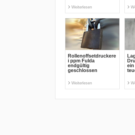
Weiterlesen
We
Rollenoffsetdruckere
Lag
i ppm Fulda
Dru
endgültig
ein
geschlossen
teu
Weiterlesen
We