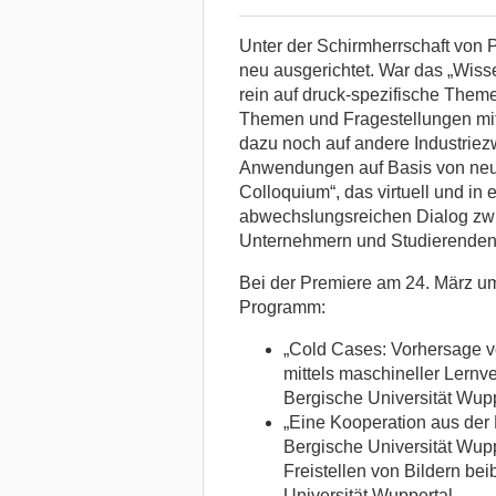
Unter der Schirmherrschaft von P
neu ausgerichtet. War das „Wiss
rein auf druck-spezifische Themen
Themen und Fragestellungen mit 
dazu noch auf andere Industriezw
Anwendungen auf Basis von neur
Colloquium“, das virtuell und in e
abwechslungsreichen Dialog zwis
Unternehmern und Studierenden
Bei der Premiere am 24. März u
Programm:
„Cold Cases: Vorhersage 
mittels maschineller Lernv
Bergische Universität Wupp
„Eine Kooperation aus der
Bergische Universität Wup
Freistellen von Bildern be
Universität Wuppertal.