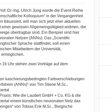
rof. Dr.-Ing. Ulrich Jung wurde die Event-Reihe
enschaftliche Kolloquium“ in der Vergangenheit
 fokussiert, will man sich jetzt eher aktuellen
einer gewissen Allgemeingültigkeit widmen, die
eige übertragbar sind. Ein Beispiel sind hier
onalen Netzen (ANNs). Das „Scientific
nglischer Sprache stattfindet, soll einen
chen Mitarbeitern der Universität,
 ermöglichen.
m 16 Uhr stehen zwei Vorträge auf dem
von kaschierungsbedingten Farbverschiebungen
erfahren (ANNs)“ von Tim Stiene M.Sc.,
ertal
 Praxis: Wie die Laudert GmbH + Co. KG & die
pertal einem künstlichen neuronalen Netz das
ibringen“ von Tobias Enk M.Sc., Bergische