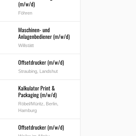
(m/w/d)
Föhren
Maschinen- und
Anlagenbediener (m/w/d)
Willstätt
Offsetdrucker (m/w/d)
Straubing, Landshut
Kalkulator Print &
Packaging (m/w/d)
Röbel/Müritz, Berlin,
Hamburg
Offsetdrucker (m/w/d)