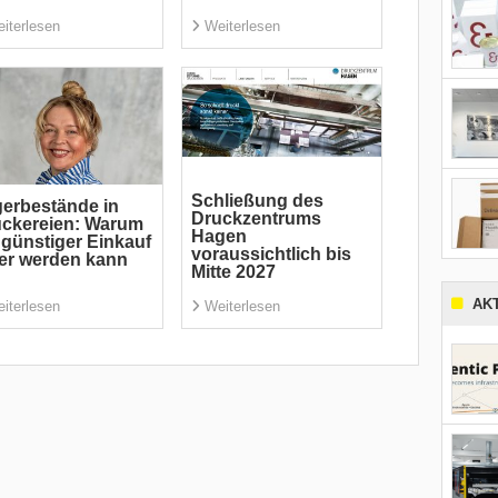
iterlesen
Weiterlesen
Schließung des
erbestände in
Druckzentrums
ckereien: Warum
Hagen
 günstiger Einkauf
voraussichtlich bis
er werden kann
Mitte 2027
AK
iterlesen
Weiterlesen