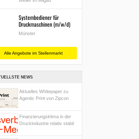
Weiler im Allgäu
Systembediener für
Druckmaschinen (m/w/d)
Münster
Alle Angebote im Stellenmarkt
TUELLSTE NEWS
Aktuelles Whitepaper zu
Agentic Print von Zipcon
Finanzierungsklima in der
Druckindustrie relativ stabil