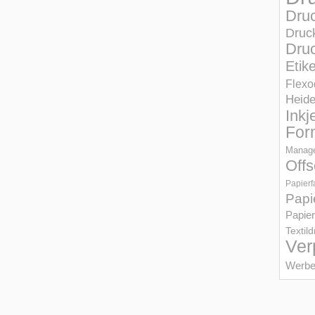
Dru
Druc
Druc
Etik
Flexo
Heid
Inkj
For
Manage
Offs
Papierf
Papi
Papier
Textil
Ver
Werbe