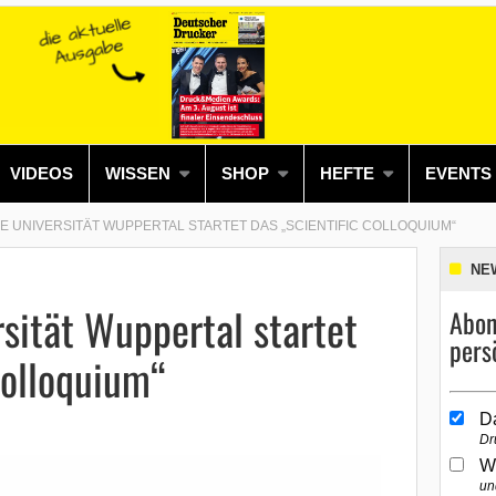
VIDEOS
WISSEN
SHOP
HEFTE
EVENTS
E UNIVERSITÄT WUPPERTAL STARTET DAS „SCIENTIFIC COLLOQUIUM“
NE
sität Wuppertal startet
Abon
pers
Colloquium“
D
Dr
W
un