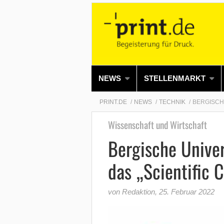
NEWS
STELLENMARKT
PRINT.DE
NEWS
TECHNIK
BERGISCH
Wissenschaft und Wirtschaft
Bergische Univer
das „Scientific 
von Redaktion
,
25. Februar 2022