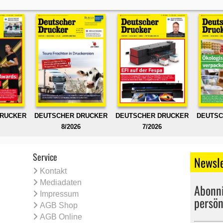
DRUCKER
DEUTSCHER DRUCKER
DEUTSCHER DRUCKER
DEUTSC
8/2026
7/2026
Service
Newsle
Kontakt
Mediadaten
Abonni
Impressum
persön
AGB Shop
AGB Online