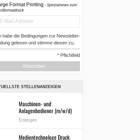
arge Format Printing
Spezialnews zum
oßformatdruck
h habe die Bedingungen zur Newsletter-
dung gelesen und stimme diesen zu.
*
Pflichtfeld
Absenden
TUELLSTE STELLENANZEIGEN
Maschinen- und
Anlagenbediener (m/w/d)
Erlangen
Medientechnologe Druck