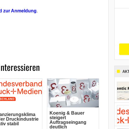
nd zur Anmeldung
.
interessieren
AK
Koenig & Bauer
anzierungsklima
steigert
der Druckindustrie
Auftragseingang
ativ stabil
deutlich