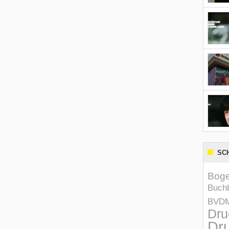
SC
Boge
Buchb
BVD
Dru
Dru