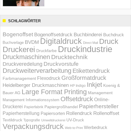
SCHLAGWÖRTER
Bogenoffset
Bogenoffsetdruck
Buchbinderei
Buchdruck
Digitaldruck
Druck
BVDM
Buchverlage
Direct Mail
Druckindustrie
Druckerei
Druckfarbe
Druckmaschinen
Drucktechnik
Druckvorstufe
Druckveredelung
Druckweiterverarbeitung
Etikettendruck
Großformatdruck
Flexodruck
Farbmanagement
Inkjet
Heidelberger Druckmaschinen
Koenig &
HP Indigo
Large Format Printing
Bauer AG
Management
Offsetdruck
Online-
Management Informations­system
Papierhersteller
Druckerei
Papiergroßhandel
Papierfabrik
Rollendruck
Rollenoffset
Papierherstellung
Papiersorten
UV-Druck
Textildruck
Typografie
Umweltdruckerei
Verpackungsdruck
Werbedruck
Web-to-Print