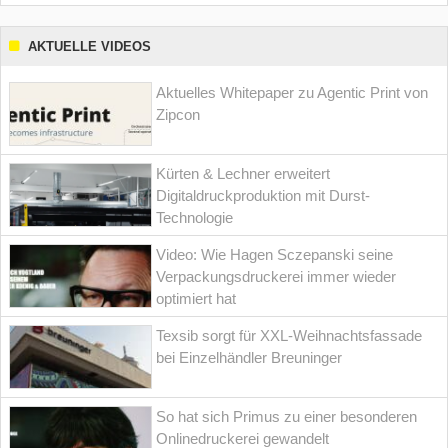
AKTUELLE VIDEOS
Aktuelles Whitepaper zu Agentic Print von
Zipcon
Kürten & Lechner erweitert
Digitaldruckproduktion mit Durst-
Technologie
Video: Wie Hagen Sczepanski seine
Verpackungsdruckerei immer wieder
optimiert hat
Texsib sorgt für XXL-Weihnachtsfassade
bei Einzelhändler Breuninger
So hat sich Primus zu einer besonderen
Onlinedruckerei gewandelt