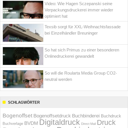
Video: Wie Hagen Sczepanski seine
Verpackungsdruckerei immer wieder
optimiert hat
Texsib sorgt für XXL-Weihnachtsfassade
bei Einzelhändler Breuninger
So hat sich Primus zu einer besonderen
Onlinedruckerei gewandelt
So will die Roularta Media Group CO2-
neutral werden
SCHLAGWÖRTER
Bogenoffset
Bogenoffsetdruck
Buchbinderei
Buchdruck
Digitaldruck
Druck
BVDM
Buchverlage
Direct Mail