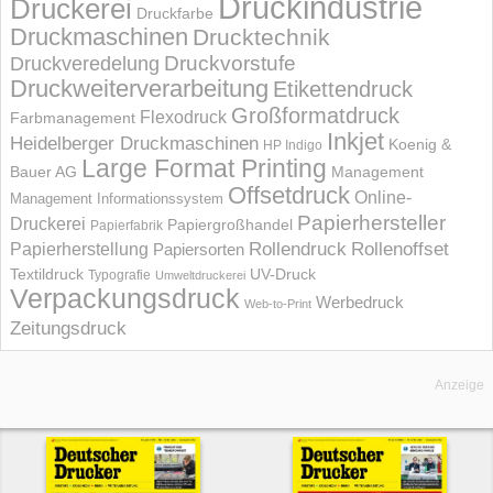
Druckindustrie
Druckerei
Druckfarbe
Druckmaschinen
Drucktechnik
Druckvorstufe
Druckveredelung
Druckweiterverarbeitung
Etikettendruck
Großformatdruck
Flexodruck
Farbmanagement
Inkjet
Heidelberger Druckmaschinen
Koenig &
HP Indigo
Large Format Printing
Bauer AG
Management
Offsetdruck
Online-
Management Informations­system
Papierhersteller
Druckerei
Papiergroßhandel
Papierfabrik
Rollendruck
Rollenoffset
Papierherstellung
Papiersorten
UV-Druck
Textildruck
Typografie
Umweltdruckerei
Verpackungsdruck
Werbedruck
Web-to-Print
Zeitungsdruck
Anzeige