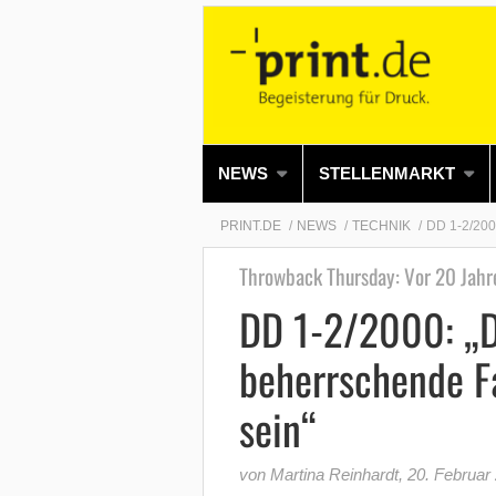
NEWS
STELLENMARKT
PRINT.DE
NEWS
TECHNIK
DD 1-2/2
Throwback Thursday: Vor 20 Jahr
DD 1-2/2000: „D
beherrschende F
sein“
von Martina Reinhardt
,
20. Februar