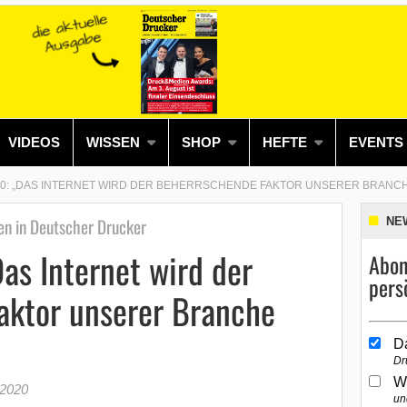
VIDEOS
WISSEN
SHOP
HEFTE
EVENTS
000: „DAS INTERNET WIRD DER BEHERRSCHENDE FAKTOR UNSERER BRANCH
en in Deutscher Drucker
NE
as Internet wird der
Abon
pers
aktor unserer Branche
D
Dr
W
 2020
un