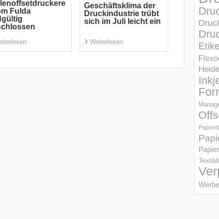
lenoffsetdruckere
Geschäftsklima der
Dru
pm Fulda
Druckindustrie trübt
gültig
sich im Juli leicht ein
Druc
schlossen
Druc
iterlesen
Weiterlesen
Etik
Flexo
Heid
Inkj
For
Manage
Offs
Papierf
Papi
Papier
Textil
Ver
Werbe