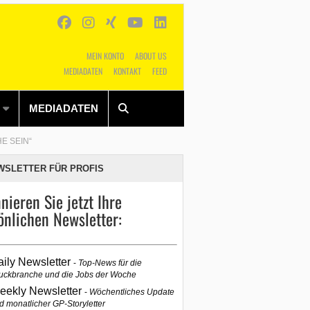
MEIN KONTO
ABOUT US
MEDIADATEN
KONTAKT
FEED
Alles
Shop
SUCHEN
MEDIADATEN
E SEIN“
WSLETTER FÜR PROFIS
nieren Sie jetzt Ihre
önlichen Newsletter:
aily Newsletter
Top-News für die
uckbranche und die Jobs der Woche
eekly Newsletter
Wöchentliches Update
d monatlicher GP-Storyletter