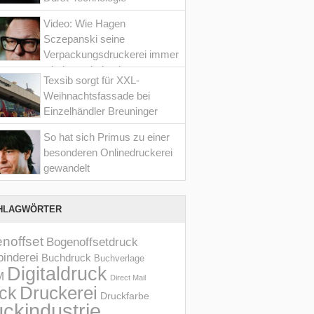
Video: Wie Hagen
Sczepanski seine
Verpackungsdruckerei immer
wieder optimiert hat
Texsib sorgt für XXL-
Weihnachtsfassade bei
Einzelhändler Breuninger
So hat sich Primus zu einer
besonderen Onlinedruckerei
gewandelt
HLAGWÖRTER
noffset
Bogenoffsetdruck
inderei
Buchdruck
Buchverlage
Digitaldruck
M
Direct Mail
Druckerei
ck
Druckfarbe
ckindustrie