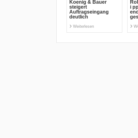
Koenig & Bauer
Rol
steigert
i p
Auftragseingang
end
deutlich
ge
Weiterlesen
We