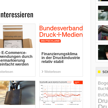
interessieren
e E-Commerce-
Finanzierungsklima
wendungen durch
in der Druckindustrie
sermarkierung
relativ stabil
einfacht werden
iterlesen
Weiterlesen
SC
Boge
Buchb
BVD
Dru
Dru