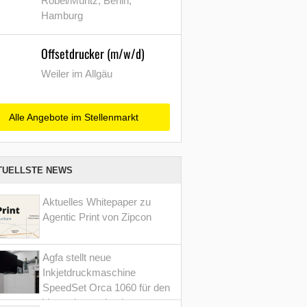
Röbel/Müritz, Berlin,
Hamburg
Offsetdrucker (m/w/d)
Weiler im Allgäu
Alle Angebote im Stellenmarkt
TUELLSTE NEWS
Aktuelles Whitepaper zu
Agentic Print von Zipcon
Agfa stellt neue
Inkjetdruckmaschine
SpeedSet Orca 1060 für den
Verpackungsdruck vor