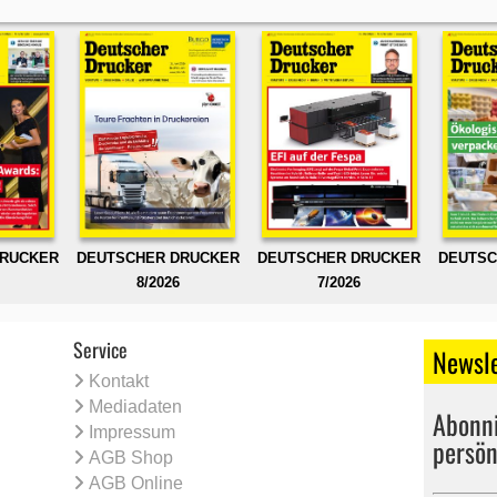
DRUCKER
DEUTSCHER DRUCKER
DEUTSCHER DRUCKER
DEUTSC
8/2026
7/2026
Service
Newsle
Kontakt
Mediadaten
Abonni
Impressum
persön
AGB Shop
AGB Online