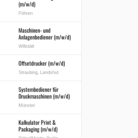
(m/w/d)
Föhren
Maschinen- und
Anlagenbediener (m/w/d)
Willstätt
Offsetdrucker (m/w/d)
Straubing, Landshut
Systembediener für
Druckmaschinen (m/w/d)
Münster
Kalkulator Print &
Packaging (m/w/d)