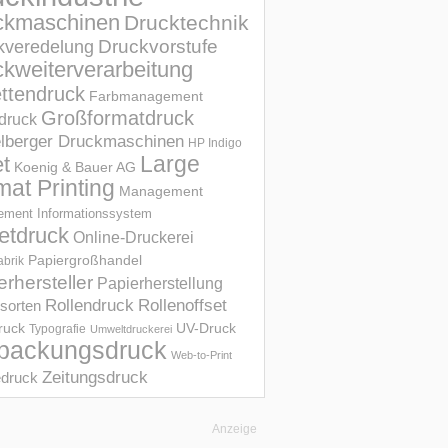
ckmaschinen
Drucktechnik
Druckvorstufe
kveredelung
kweiterverarbeitung
ettendruck
Farbmanagement
Großformatdruck
druck
elberger Druckmaschinen
HP Indigo
et
Large
Koenig & Bauer AG
mat Printing
Management
ment Informations­system
etdruck
Online-Druckerei
Papiergroßhandel
abrik
erhersteller
Papierherstellung
Rollendruck
Rollenoffset
sorten
UV-Druck
druck
Typografie
Umweltdruckerei
packungsdruck
Web-to-Print
Zeitungsdruck
druck
Anzeige