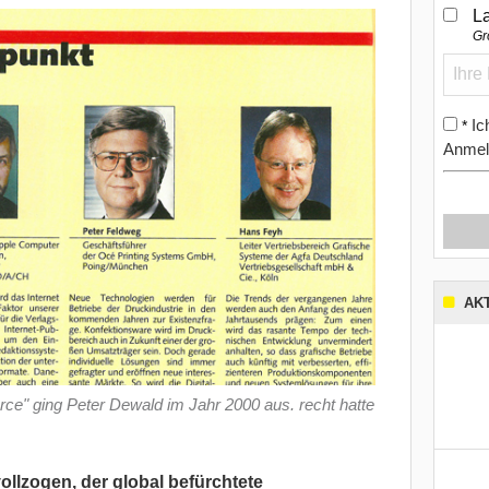
L
Gr
Ic
*
Anmel
AK
" ging Peter Dewald im Jahr 2000 aus. recht hatte
llzogen, der global befürchtete