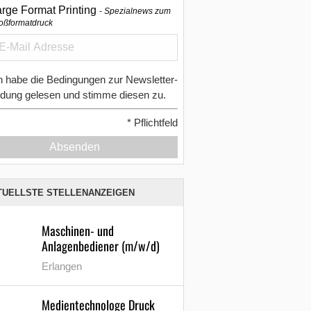
arge Format Printing
Spezialnews zum
oßformatdruck
h habe die Bedingungen zur Newsletter-
dung gelesen und stimme diesen zu.
*
Pflichtfeld
Absenden
TUELLSTE STELLENANZEIGEN
Maschinen- und
Anlagenbediener (m/w/d)
Erlangen
Medientechnologe Druck