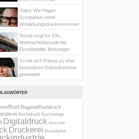
Video: Wie Hagen
Sczepanski seine
Verpackungsdruckerei immer
wieder optimiert hat
Texsib sorgt für XXL-
Weihnachtsfassade bei
Einzelhändler Breuninger
So hat sich Primus zu einer
besonderen Onlinedruckerei
gewandelt
HLAGWÖRTER
noffset
Bogenoffsetdruck
inderei
Buchdruck
Buchverlage
Digitaldruck
M
Direct Mail
Druckerei
ck
Druckfarbe
ckindustrie