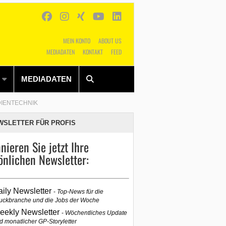
MEIN KONTO
ABOUT US
MEDIADATEN
KONTAKT
FEED
Alles
Shop
SUCHEN
MEDIADATEN
IENTECHNIK
WSLETTER FÜR PROFIS
nieren Sie jetzt Ihre
önlichen Newsletter:
aily Newsletter
Top-News für die
uckbranche und die Jobs der Woche
eekly Newsletter
Wöchentliches Update
d monatlicher GP-Storyletter