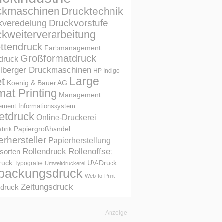
ckmaschinen
Drucktechnik
Druckvorstufe
kveredelung
kweiterverarbeitung
ettendruck
Farbmanagement
Großformatdruck
druck
elberger Druckmaschinen
HP Indigo
et
Large
Koenig & Bauer AG
mat Printing
Management
ment Informations­system
etdruck
Online-Druckerei
Papiergroßhandel
abrik
erhersteller
Papierherstellung
Rollendruck
Rollenoffset
sorten
UV-Druck
druck
Typografie
Umweltdruckerei
packungsdruck
Web-to-Print
Zeitungsdruck
druck
Anzeige