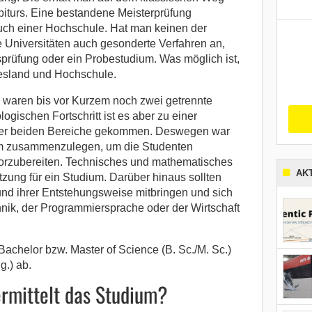
iturs. Eine bestandene Meisterprüfung
esuch einer Hochschule. Hat man keinen der
e Universitäten auch gesonderte Verfahren an,
prüfung oder ein Probestudium. Was möglich ist,
desland und Hochschule.
 waren bis vor Kurzem noch zwei getrennte
gischen Fortschritt ist es aber zu einer
r beiden Bereiche gekommen. Deswegen war
ium zusammenzulegen, um die Studenten
vorzubereiten. Technisches und mathematisches
AK
zung für ein Studium. Darüber hinaus sollten
nd ihrer Entstehungsweise mitbringen und sich
hnik, der Programmiersprache oder der Wirtschaft
achelor bzw. Master of Science (B. Sc./M. Sc.)
g.) ab.
ermittelt das Studium?