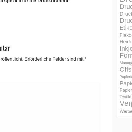
l speziell für die Druckbranche:
Dru
Druc
Druc
Etik
Flexo
Heid
ntar
Inkj
For
öffentlicht.
Erforderliche Felder sind mit
*
Manage
Offs
Papierf
Papi
Papier
Textil
Ver
Werbe