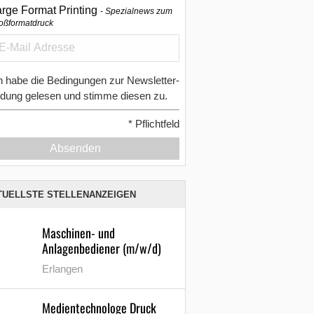
arge Format Printing
Spezialnews zum
oßformatdruck
h habe die Bedingungen zur Newsletter-
dung gelesen und stimme diesen zu.
*
Pflichtfeld
Absenden
TUELLSTE STELLENANZEIGEN
Maschinen- und
Anlagenbediener (m/w/d)
Erlangen
Medientechnologe Druck