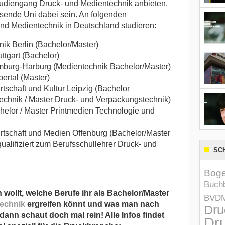
udiengang Druck- und Medientechnik anbieten.
ssende Uni dabei sein. An folgenden
d Medientechnik in Deutschland studieren:
ik Berlin (Bachelor/Master)
tgart (Bachelor)
mburg-Harburg (Medientechnik Bachelor/Master)
ertal (Master)
rtschaft und Kultur Leipzig (Bachelor
echnik / Master Druck- und Verpackungstechnik)
lor / Master Printmedien Technologie und
rtschaft und Medien Offenburg (Bachelor/Master
ualifiziert zum Berufsschullehrer Druck- und
SC
Boge
Buchb
 wollt, welche Berufe ihr als Bachelor/Master
BVD
echnik
ergreifen könnt und was man nach
Dru
ann schaut doch mal rein! Alle Infos findet
Dru