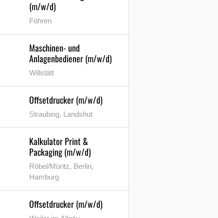
(m/w/d)
Föhren
Maschinen- und
Anlagenbediener (m/w/d)
Willstätt
Offsetdrucker (m/w/d)
Straubing, Landshut
Kalkulator Print &
Packaging (m/w/d)
Röbel/Müritz, Berlin,
Hamburg
Offsetdrucker (m/w/d)