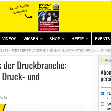
VIDEOS
WISSEN
SHOP
HEFTE
EVENTS
OLSTEN JOBS DER DRUCKBRANCHE: BACHELOR/MASTER DRUCK- UND MED
s der Druckbranche:
NE
Abon
 Druck- und
pers
D
 2018
Dr
W
un