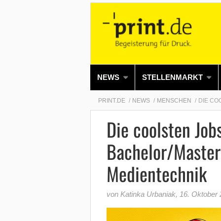
NEWS
STELLENMARKT
PRINT.DE
NEWS
MENSCHEN
DIE CO
Die coolsten Job
Bachelor/Master
Medientechnik
von Katinka Urbaniak
,
16. Oktober