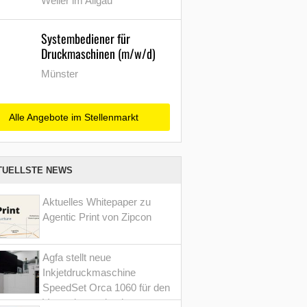
Weiler im Allgäu
Systembediener für
Druckmaschinen (m/w/d)
Münster
Alle Angebote im Stellenmarkt
TUELLSTE NEWS
Aktuelles Whitepaper zu
Agentic Print von Zipcon
Agfa stellt neue
Inkjetdruckmaschine
SpeedSet Orca 1060 für den
Verpackungsdruck vor