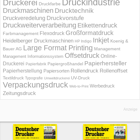
Druckindustrie
Druckerei
Druckfarbe
Druckmaschinen
Drucktechnik
Druckvorstufe
Druckveredelung
Druckweiterverarbeitung
Etikettendruck
Großformatdruck
Flexodruck
Farbmanagement
Inkjet
Heidelberger Druckmaschinen
Koenig &
HP Indigo
Large Format Printing
Bauer AG
Management
Offsetdruck
Online-
Management Informations­system
Papierhersteller
Druckerei
Papiergroßhandel
Papierfabrik
Rollendruck
Rollenoffset
Papierherstellung
Papiersorten
UV-Druck
Textildruck
Typografie
Umweltdruckerei
Verpackungsdruck
Werbedruck
Web-to-Print
Zeitungsdruck
Anzeige