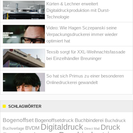
Kürten & Lechner erweitert
Digitaldruckproduktion mit Durst-
Technologie
Video: Wie Hagen Sczepanski seine
Verpackungsdruckerei immer wieder
optimiert hat
Texsib sorgt für XXL-Weihnachtsfassade
bei Einzelhändler Breuninger
So hat sich Primus zu einer besonderen
Onlinedruckerei gewandelt
SCHLAGWÖRTER
Bogenoffset
Bogenoffsetdruck
Buchbinderei
Buchdruck
Digitaldruck
Druck
BVDM
Buchverlage
Direct Mail