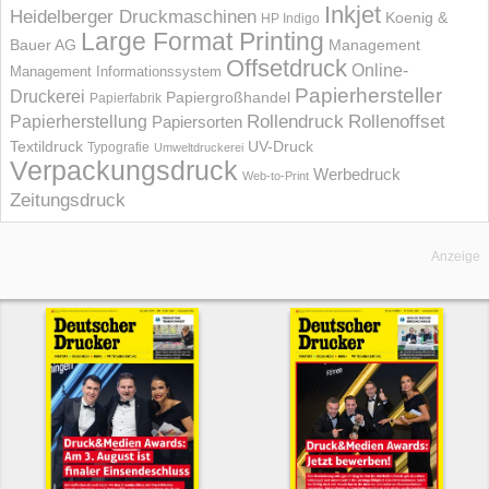
Inkjet
Heidelberger Druckmaschinen
Koenig &
HP Indigo
Large Format Printing
Bauer AG
Management
Offsetdruck
Online-
Management Informations­system
Papierhersteller
Druckerei
Papiergroßhandel
Papierfabrik
Rollendruck
Rollenoffset
Papierherstellung
Papiersorten
UV-Druck
Textildruck
Typografie
Umweltdruckerei
Verpackungsdruck
Werbedruck
Web-to-Print
Zeitungsdruck
Anzeige