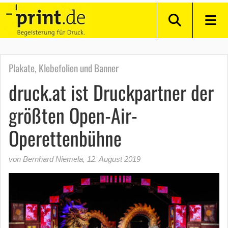
Plakate, Klebefolien und Banner
druck.at ist Druckpartner der
größten Open-Air-
Operettenbühne
von Bernhard Niemela
,
12. August 2019