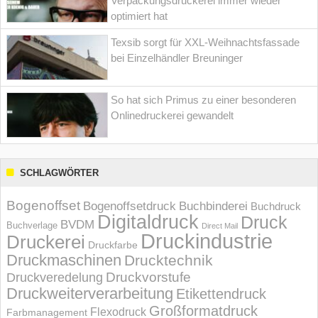
Verpackungsdruckerei immer wieder
optimiert hat
Texsib sorgt für XXL-Weihnachtsfassade
bei Einzelhändler Breuninger
So hat sich Primus zu einer besonderen
Onlinedruckerei gewandelt
SCHLAGWÖRTER
Bogenoffset
Bogenoffsetdruck
Buchbinderei
Buchdruck
Digitaldruck
Druck
BVDM
Buchverlage
Direct Mail
Druckindustrie
Druckerei
Druckfarbe
Druckmaschinen
Drucktechnik
Druckvorstufe
Druckveredelung
Druckweiterverarbeitung
Etikettendruck
Großformatdruck
Flexodruck
Farbmanagement