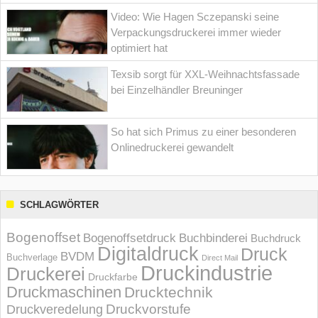
Video: Wie Hagen Sczepanski seine
Verpackungsdruckerei immer wieder
optimiert hat
Texsib sorgt für XXL-Weihnachtsfassade
bei Einzelhändler Breuninger
So hat sich Primus zu einer besonderen
Onlinedruckerei gewandelt
SCHLAGWÖRTER
Bogenoffset
Bogenoffsetdruck
Buchbinderei
Buchdruck
Digitaldruck
Druck
BVDM
Buchverlage
Direct Mail
Druckindustrie
Druckerei
Druckfarbe
Druckmaschinen
Drucktechnik
Druckvorstufe
Druckveredelung