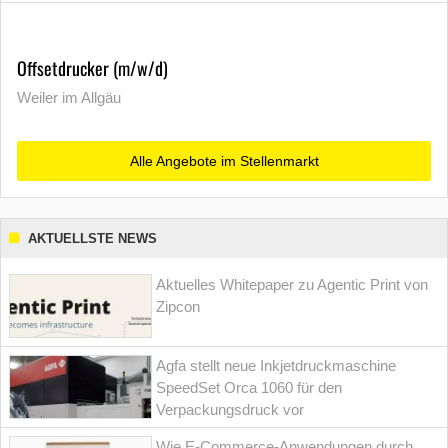
Offsetdrucker (m/w/d)
Weiler im Allgäu
Alle Angebote im Stellenmarkt
AKTUELLSTE NEWS
Aktuelles Whitepaper zu Agentic Print von
Zipcon
Agfa stellt neue Inkjetdruckmaschine
SpeedSet Orca 1060 für den
Verpackungsdruck vor
Wie E-Commerce-Anwendungen durch