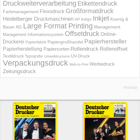
Druckweiterverarbeitung
Etikettendruck
Großformatdruck
Flexodruck
Farbmanagement
Inkjet
Heidelberger Druckmaschinen
Koenig &
HP Indigo
Large Format Printing
Bauer AG
Management
Offsetdruck
Online-
Management Informations­system
Papierhersteller
Druckerei
Papiergroßhandel
Papierfabrik
Rollendruck
Rollenoffset
Papierherstellung
Papiersorten
UV-Druck
Textildruck
Typografie
Umweltdruckerei
Verpackungsdruck
Werbedruck
Web-to-Print
Zeitungsdruck
Anzeige