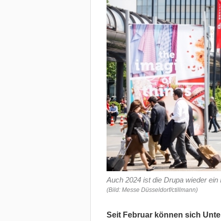
Auch 2024 ist die Drupa wieder ein 
(Bild: Messe Düsseldorf/ctillmann)
Seit Februar können sich Unte