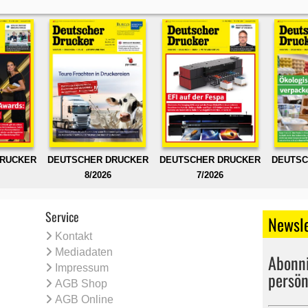
DRUCKER
DEUTSCHER DRUCKER
DEUTSCHER DRUCKER
DEUTSC
8/2026
7/2026
Service
Newsle
Kontakt
Mediadaten
Abonni
Impressum
persön
AGB Shop
AGB Online