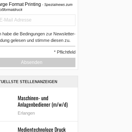
arge Format Printing
Spezialnews zum
oßformatdruck
h habe die Bedingungen zur Newsletter-
dung gelesen und stimme diesen zu.
*
Pflichtfeld
Absenden
TUELLSTE STELLENANZEIGEN
Maschinen- und
Anlagenbediener (m/w/d)
Erlangen
Medientechnologe Druck