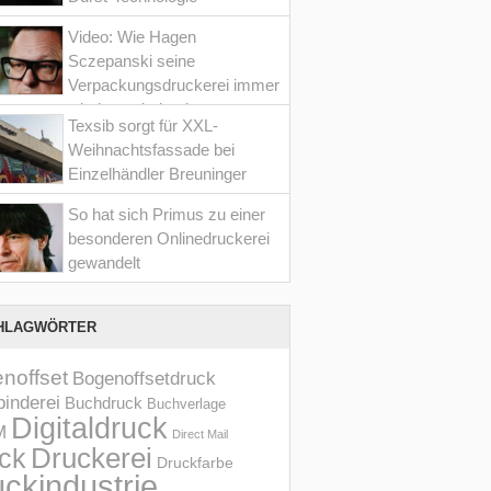
Video: Wie Hagen
Sczepanski seine
Verpackungsdruckerei immer
wieder optimiert hat
Texsib sorgt für XXL-
Weihnachtsfassade bei
Einzelhändler Breuninger
So hat sich Primus zu einer
besonderen Onlinedruckerei
gewandelt
HLAGWÖRTER
noffset
Bogenoffsetdruck
inderei
Buchdruck
Buchverlage
Digitaldruck
M
Direct Mail
Druckerei
ck
Druckfarbe
ckindustrie