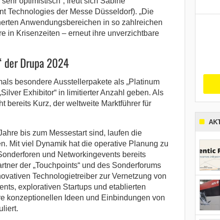
ehr optimistisch“, freut sich Sabine
int Technologies der Messe Düsseldorf). „Die
cherten Anwendungsbereichen in so zahlreichen
e in Krisenzeiten – erneut ihre unverzichtbare
r“ der Drupa 2024
mals besondere Ausstellerpakete als „Platinum
Silver Exhibitor“ in limitierter Anzahl geben. Als
t bereits Kurz, der weltweite Marktführer für
AK
hre bis zum Messestart sind, laufen die
n. Mit viel Dynamik hat die operative Planung zu
 Sonderforen und Networkingevents bereits
rtner der „Touchpoints“ und des Sonderforums
novativen Technologietreiber zur Vernetzung von
s, explorativen Startups und etablierten
re konzeptionellen Ideen und Einbindungen von
liert.