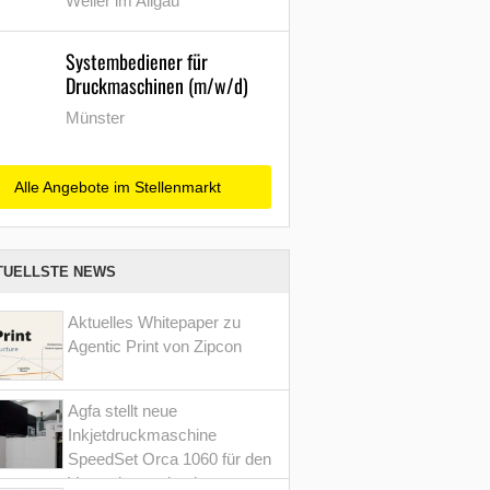
Weiler im Allgäu
Systembediener für
Druckmaschinen (m/w/d)
Münster
Alle Angebote im Stellenmarkt
TUELLSTE NEWS
Aktuelles Whitepaper zu
Agentic Print von Zipcon
Agfa stellt neue
Inkjetdruckmaschine
SpeedSet Orca 1060 für den
Verpackungsdruck vor