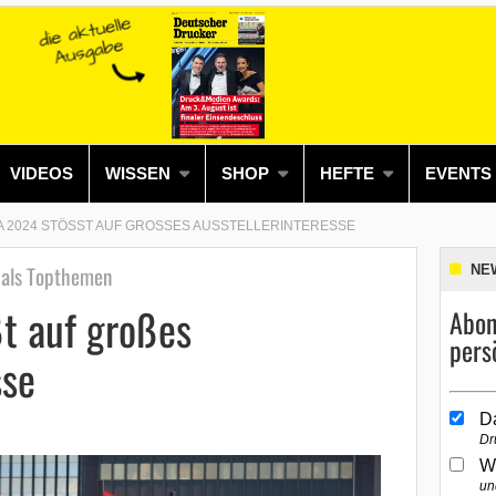
VIDEOS
WISSEN
SHOP
HEFTE
EVENTS
 2024 STÖSST AUF GROSSES AUSSTELLERINTERESSE
g als Topthemen
NE
t auf großes
Abon
pers
sse
D
Dr
W
un