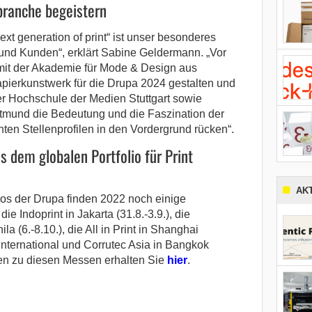
branche begeistern
t generation of print“ ist unser besonderes
und Kunden“, erklärt Sabine Geldermann. „Vor
mit der Akademie für Mode & Design aus
apierkunstwerk für die Drupa 2024 gestalten und
er Hochschule der Medien Stuttgart sowie
tmund die Bedeutung und die Faszination der
ten Stellenprofilen in den Vordergrund rücken“.
 dem globalen Portfolio für Print
AK
os der Drupa finden 2022 noch einige
ie Indoprint in Jakarta (31.8.-3.9.), die
a (6.-8.10.), die All in Print in Shanghai
 International und Corrutec Asia in Bangkok
nen zu diesen Messen erhalten Sie
hier
.