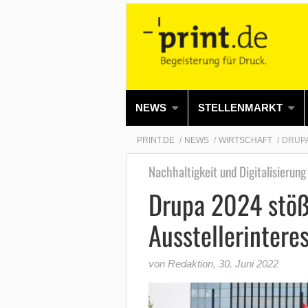
NEWS
STELLENMARKT
PRINT.DE
NEWS
WIRTSCHAFT
DRUPA
Nachhaltigkeit und Digitalisierun
Drupa 2024 stöß
Ausstellerintere
von Redaktion
,
30. Juni 2022