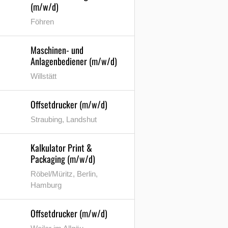
(m/w/d)
Föhren
Maschinen- und
Anlagenbediener (m/w/d)
Willstätt
Offsetdrucker (m/w/d)
Straubing, Landshut
Kalkulator Print &
Packaging (m/w/d)
Röbel/Müritz, Berlin,
Hamburg
Offsetdrucker (m/w/d)