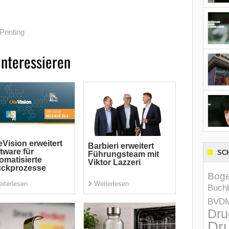
Printing
interessieren
Vision erweitert
Barbieri erweitert
tware für
SC
Führungsteam mit
omatisierte
Viktor Lazzeri
uckprozesse
Boge
iterlesen
Weiterlesen
Buchb
BVD
Dru
Dru