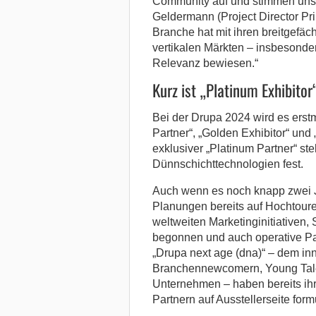
Community auf und stimmen uns s
Geldermann (Project Director Pr
Branche hat mit ihren breitgefä
vertikalen Märkten – insbesonder
Relevanz bewiesen.“
Kurz ist „Platinum Exhibito
Bei der Drupa 2024 wird es erst
Partner“, „Golden Exhibitor“ und „
exklusiver „Platinum Partner“ steh
Dünnschichttechnologien fest.
Auch wenn es noch knapp zwei Ja
Planungen bereits auf Hochtoure
weltweiten Marketinginitiativen,
begonnen und auch operative Pa
„Drupa next age (dna)“ – dem in
Branchennewcomern, Young Talent
Unternehmen – haben bereits ih
Partnern auf Ausstellerseite formu