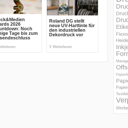
Dru
Druc
Druc
uck&Medien
Roland DG stellt
ards 2026
neue UV-Harttinte für
Etik
untdown: Noch
den industriellen
ige Tage bis zum
Flexo
Dekordruck vor
nsendeschluss
Heid
Inkj
iterlesen
Weiterlesen
For
Manage
Offs
Papierf
Papi
Papier
Textil
Ver
Werbe