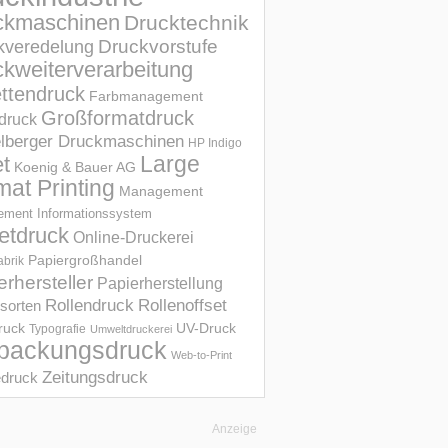
ckmaschinen
Drucktechnik
Druckvorstufe
kveredelung
kweiterverarbeitung
ettendruck
Farbmanagement
Großformatdruck
druck
elberger Druckmaschinen
HP Indigo
et
Large
Koenig & Bauer AG
mat Printing
Management
ment Informations­system
etdruck
Online-Druckerei
Papiergroßhandel
abrik
erhersteller
Papierherstellung
Rollendruck
Rollenoffset
sorten
UV-Druck
druck
Typografie
Umweltdruckerei
packungsdruck
Web-to-Print
Zeitungsdruck
druck
Anzeige