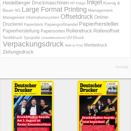
Inkjet
Heidelberger Druckmaschinen
Koenig &
HP Indigo
Large Format Printing
Bauer AG
Management
Offsetdruck
Online-
Management Informations­system
Papierhersteller
Druckerei
Papiergroßhandel
Papierfabrik
Rollendruck
Rollenoffset
Papierherstellung
Papiersorten
UV-Druck
Textildruck
Typografie
Umweltdruckerei
Verpackungsdruck
Werbedruck
Web-to-Print
Zeitungsdruck
Anzeige