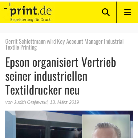
Gerrit Schlottmann wird Key Account Manager Industrial
Textile Printing
Epson organisiert Vertrieb
seiner industriellen
Textildrucker neu
von Judith Grajewski
,
13. März 2019