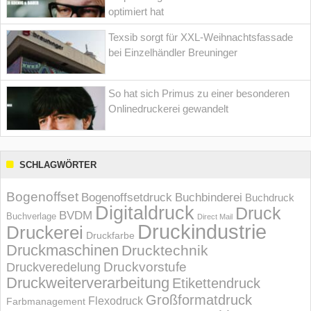
optimiert hat
Texsib sorgt für XXL-Weihnachtsfassade
bei Einzelhändler Breuninger
So hat sich Primus zu einer besonderen
Onlinedruckerei gewandelt
SCHLAGWÖRTER
Bogenoffset
Bogenoffsetdruck
Buchbinderei
Buchdruck
Digitaldruck
Druck
BVDM
Buchverlage
Direct Mail
Druckindustrie
Druckerei
Druckfarbe
Druckmaschinen
Drucktechnik
Druckvorstufe
Druckveredelung
Druckweiterverarbeitung
Etikettendruck
Großformatdruck
Flexodruck
Farbmanagement