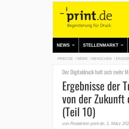
NEWS
STELLENMARKT
PRINT.DE
NEWS
MENSCHEN
ERGEBN
Der Digitaldruck holt sich mehr M
Ergebnisse der T
von der Zukunft 
(Teil 10)
von Redaktion print.de
,
1. März 20