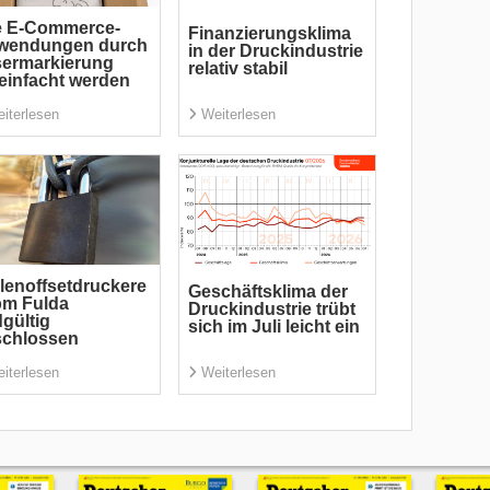
e E-Commerce-
Finanzierungsklima
wendungen durch
in der Druckindustrie
sermarkierung
relativ stabil
einfacht werden
iterlesen
Weiterlesen
lenoffsetdruckere
Geschäftsklima der
pm Fulda
Druckindustrie trübt
gültig
sich im Juli leicht ein
schlossen
iterlesen
Weiterlesen