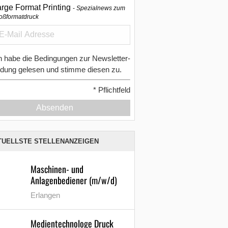
arge Format Printing
Spezialnews zum
oßformatdruck
h habe die Bedingungen zur Newsletter-
dung gelesen und stimme diesen zu.
*
Pflichtfeld
Absenden
TUELLSTE STELLENANZEIGEN
Maschinen- und
Anlagenbediener (m/w/d)
Erlangen
Medientechnologe Druck