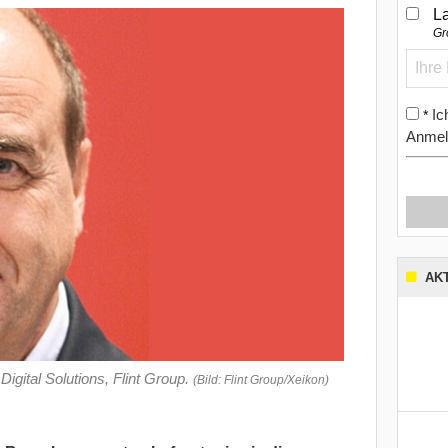
L
Gr
Ic
*
Anmel
AK
igital Solutions, Flint Group.
(Bild: Flint Group/Xeikon)