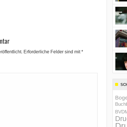
ntar
öffentlicht.
Erforderliche Felder sind mit
*
SC
Boge
Buchb
BVD
Dru
Dru