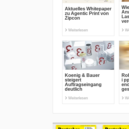
Wi
Aktuelles Whitepaper
An
zu Agentic Print von
La
Zipcon
ver
Weiterlesen
We
Koenig & Bauer
Rol
steigert
i p
Auftragseingang
end
deutlich
ge
Weiterlesen
We