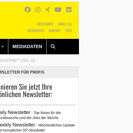
MEIN KONTO
ABOUT US
MEDIADATEN
KONTAKT
FEED
Alles
Shop
SUCHEN
MEDIADATEN
STRIE?“ (TEIL 10)
WSLETTER FÜR PROFIS
nieren Sie jetzt Ihre
önlichen Newsletter:
aily Newsletter
Top-News für die
uckbranche und die Jobs der Woche
eekly Newsletter
Wöchentliches Update
d monatlicher GP-Storyletter