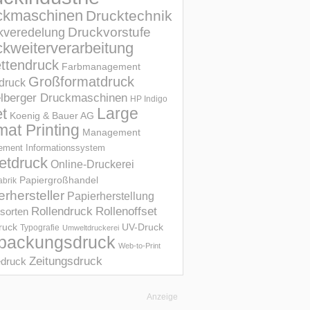
ckmaschinen
Drucktechnik
Druckvorstufe
kveredelung
kweiterverarbeitung
ettendruck
Farbmanagement
Großformatdruck
druck
elberger Druckmaschinen
HP Indigo
et
Large
Koenig & Bauer AG
mat Printing
Management
ment Informations­system
etdruck
Online-Druckerei
Papiergroßhandel
abrik
erhersteller
Papierherstellung
Rollendruck
Rollenoffset
sorten
UV-Druck
druck
Typografie
Umweltdruckerei
packungsdruck
Web-to-Print
Zeitungsdruck
druck
Anzeige