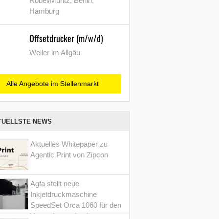
Röbel/Müritz, Berlin,
Hamburg
Offsetdrucker (m/w/d)
Weiler im Allgäu
Alle Angebote im Stellenmarkt
TUELLSTE NEWS
Aktuelles Whitepaper zu
Agentic Print von Zipcon
Agfa stellt neue
Inkjetdruckmaschine
SpeedSet Orca 1060 für den
Verpackungsdruck vor