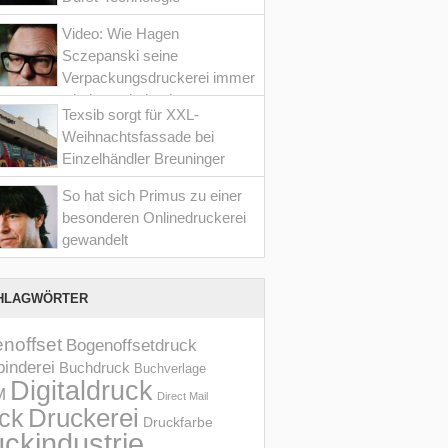
Video: Wie Hagen
Sczepanski seine
Verpackungsdruckerei immer
wieder optimiert hat
Texsib sorgt für XXL-
Weihnachtsfassade bei
Einzelhändler Breuninger
So hat sich Primus zu einer
besonderen Onlinedruckerei
gewandelt
HLAGWÖRTER
noffset
Bogenoffsetdruck
inderei
Buchdruck
Buchverlage
Digitaldruck
M
Direct Mail
Druckerei
ck
Druckfarbe
ckindustrie