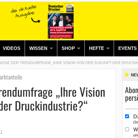
VIDEOS
WISSEN
SHOP
HEFTE
EVENTS
ISSE DER TRENDUMFRAGE „IHRE VISION VON DER ZUKUNFT DER DRUCKINDU
arktanteile
NE
rendumfrage „Ihre Vision
Abon
pers
der Druckindustrie?“
D
Dr
W
21
un