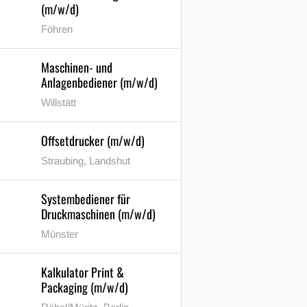
(m/w/d)
Föhren
Maschinen- und
Anlagenbediener (m/w/d)
Willstätt
Offsetdrucker (m/w/d)
Straubing, Landshut
Systembediener für
Druckmaschinen (m/w/d)
Münster
Kalkulator Print &
Packaging (m/w/d)