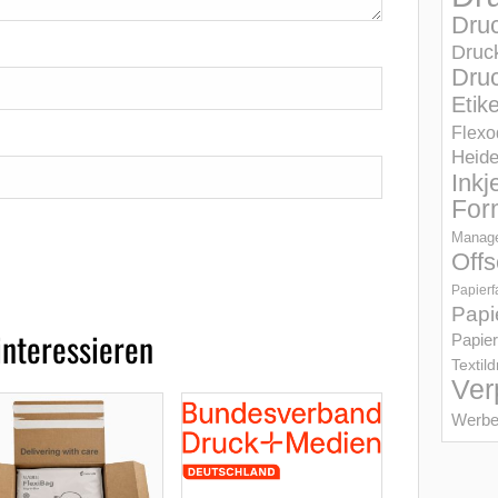
Dru
Druc
Druc
Etik
Flexo
Heid
Inkj
For
Manage
Offs
Papierf
Papi
interessieren
Papier
Textil
Ver
Werbe