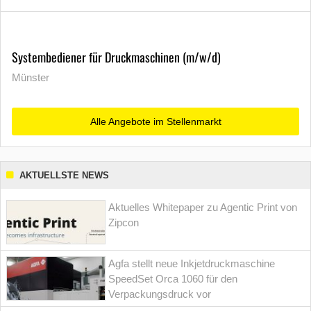
Systembediener für Druckmaschinen (m/w/d)
Münster
Alle Angebote im Stellenmarkt
AKTUELLSTE NEWS
Aktuelles Whitepaper zu Agentic Print von
Zipcon
Agfa stellt neue Inkjetdruckmaschine
SpeedSet Orca 1060 für den
Verpackungsdruck vor