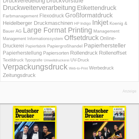
Druckvorstufe
Druckveredelung
Druckweiterverarbeitung
Etikettendruck
Großformatdruck
Flexodruck
Farbmanagement
Inkjet
Heidelberger Druckmaschinen
Koenig &
HP Indigo
Large Format Printing
Bauer AG
Management
Offsetdruck
Online-
Management Informations­system
Papierhersteller
Druckerei
Papiergroßhandel
Papierfabrik
Rollendruck
Rollenoffset
Papierherstellung
Papiersorten
UV-Druck
Textildruck
Typografie
Umweltdruckerei
Verpackungsdruck
Werbedruck
Web-to-Print
Zeitungsdruck
Anzeige