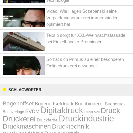
Technologie
Video: Wie Hagen Sczepanski seine
Verpackungsdruckerei immer wieder
optimiert hat
Texsib sorgt für XXL-Weihnachtsfassade
bei Einzelhändler Breuninger
So hat sich Primus zu einer besonderen
Onlinedruckerei gewandelt
SCHLAGWÖRTER
Bogenoffset
Bogenoffsetdruck
Buchbinderei
Buchdruck
Digitaldruck
Druck
BVDM
Buchverlage
Direct Mail
Druckindustrie
Druckerei
Druckfarbe
Druckmaschinen
Drucktechnik