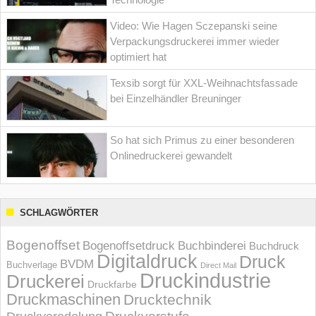
Video: Wie Hagen Sczepanski seine
Verpackungsdruckerei immer wieder
optimiert hat
Texsib sorgt für XXL-Weihnachtsfassade
bei Einzelhändler Breuninger
So hat sich Primus zu einer besonderen
Onlinedruckerei gewandelt
SCHLAGWÖRTER
Bogenoffset
Bogenoffsetdruck
Buchbinderei
Buchdruck
Digitaldruck
Druck
BVDM
Buchverlage
Direct Mail
Druckindustrie
Druckerei
Druckfarbe
Druckmaschinen
Drucktechnik