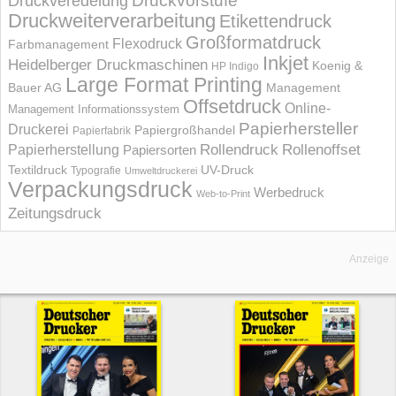
Druckvorstufe
Druckveredelung
Druckweiterverarbeitung
Etikettendruck
Großformatdruck
Flexodruck
Farbmanagement
Inkjet
Heidelberger Druckmaschinen
Koenig &
HP Indigo
Large Format Printing
Bauer AG
Management
Offsetdruck
Online-
Management Informations­system
Papierhersteller
Druckerei
Papiergroßhandel
Papierfabrik
Rollendruck
Rollenoffset
Papierherstellung
Papiersorten
UV-Druck
Textildruck
Typografie
Umweltdruckerei
Verpackungsdruck
Werbedruck
Web-to-Print
Zeitungsdruck
Anzeige