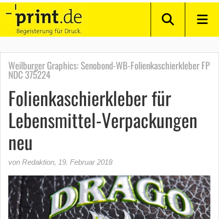
Weilburger Graphics: Senobond-WB-Folienkaschierkleber FP
NDC 375224
Folienkaschierkleber für
Lebensmittel-Verpackungen
neu
von Redaktion
,
19. Februar 2018