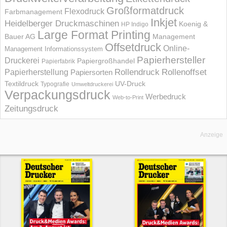
Großformatdruck
Flexodruck
Farbmanagement
Inkjet
Heidelberger Druckmaschinen
Koenig &
HP Indigo
Large Format Printing
Bauer AG
Management
Offsetdruck
Online-
Management Informations­system
Papierhersteller
Druckerei
Papiergroßhandel
Papierfabrik
Rollendruck
Rollenoffset
Papierherstellung
Papiersorten
UV-Druck
Textildruck
Typografie
Umweltdruckerei
Verpackungsdruck
Werbedruck
Web-to-Print
Zeitungsdruck
Anzeige