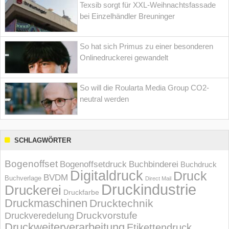
Texsib sorgt für XXL-Weihnachtsfassade
bei Einzelhändler Breuninger
So hat sich Primus zu einer besonderen
Onlinedruckerei gewandelt
So will die Roularta Media Group CO2-
neutral werden
SCHLAGWÖRTER
Bogenoffset
Bogenoffsetdruck
Buchbinderei
Buchdruck
Digitaldruck
Druck
BVDM
Buchverlage
Direct Mail
Druckindustrie
Druckerei
Druckfarbe
Druckmaschinen
Drucktechnik
Druckvorstufe
Druckveredelung
Druckweiterverarbeitung
Etikettendruck