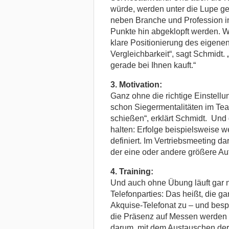
würde, werden unter die Lupe ge
neben Branche und Profession in
Punkte hin abgeklopft werden. Wi
klare Positionierung des eigen
Vergleichbarkeit“, sagt Schmidt
gerade bei Ihnen kauft.“
3. Motivation:
Ganz ohne die richtige Einstellu
schon Siegermentalitäten im Tea
schießen“, erklärt Schmidt. Und
halten: Erfolge beispielsweise w
definiert. Im Vertriebsmeeting da
der eine oder andere größere Auf
4. Training:
Und auch ohne Übung läuft gar ni
Telefonparties: Das heißt, die 
Akquise-Telefonat zu – und bespr
die Präsenz auf Messen werden di
darum, mit dem Austauschen der 