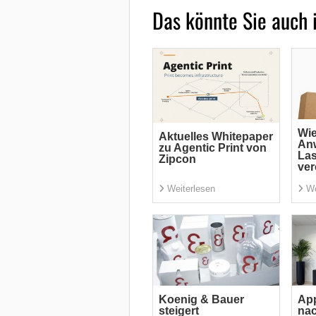
Das könnte Sie auch 
Wi
Aktuelles Whitepaper
An
zu Agentic Print von
La
Zipcon
ver
Weiterlesen
We
Koenig & Bauer
App
steigert
nac