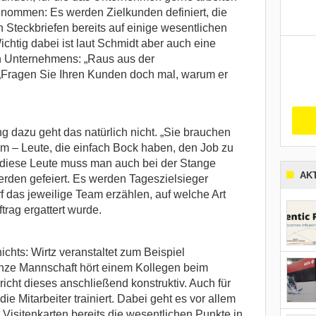
nommen: Es werden Zielkunden definiert, die
 Steckbriefen bereits auf einige wesentlichen
chtig dabei ist laut Schmidt aber auch eine
en Unternehmens: „Raus aus der
. „Fragen Sie Ihren Kunden doch mal, warum er
ng dazu geht das natürlich nicht. „Sie brauchen
m – Leute, die einfach Bock haben, den Job zu
 diese Leute muss man auch bei der Stange
AK
erden gefeiert. Es werden Tageszielsieger
rf das jeweilige Team erzählen, auf welche Art
trag ergattert wurde.
chts: Wirtz veranstaltet zum Beispiel
ganze Mannschaft hört einem Kollegen beim
icht dieses anschließend konstruktiv. Auch für
e Mitarbeiter trainiert. Dabei geht es vor allem
Visitenkarten bereits die wesentlichen Punkte in