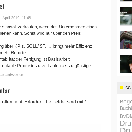
el
. April 2019, 11:48
r sinnvoll verkaufen, wenn das Unternehmen einen
ieten kann. Sonst wird nur über den Preis
ng über KPIs, SOLL/IST, … bringt mehr Effizienz,
 mehr Rendite.
abilität der Fertigung ist Basisarbeit.
entable Produkte zu verkaufen als zu günstige.
ar antworten
ntar
SC
Boge
öffentlicht.
Erforderliche Felder sind mit
*
Buchb
BVD
Dru
Dru