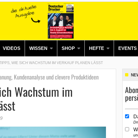
VIDEOS
WISSEN
SHOP
HEFTE
EVENTS
TIPPS, WIE SICH WACHSTUM IM VERKAUF PLANEN LÄSST
anung, Kundenanalyse und clevere Produktideen
NE
 sich Wachstum im
Abon
pers
ässt
D
19
Dr
W
un