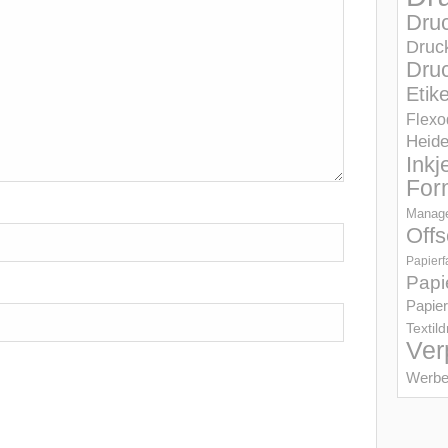
Dru
Druc
Druc
Etik
Flexo
Heid
Inkj
For
Manage
Offs
Papierf
Papi
Papier
Textil
Ver
Werbe