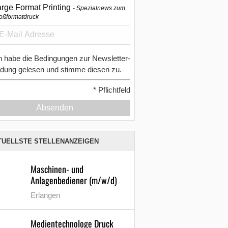
arge Format Printing
Spezialnews zum
oßformatdruck
h habe die Bedingungen zur Newsletter-
dung gelesen und stimme diesen zu.
*
Pflichtfeld
Absenden
TUELLSTE STELLENANZEIGEN
Maschinen- und
Anlagenbediener (m/w/d)
Erlangen
Medientechnologe Druck