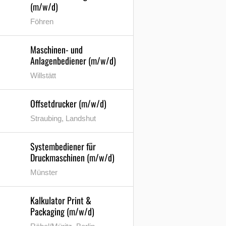
(m/w/d)
Föhren
Maschinen- und
Anlagenbediener (m/w/d)
Willstätt
Offsetdrucker (m/w/d)
Straubing, Landshut
Systembediener für
Druckmaschinen (m/w/d)
Münster
Kalkulator Print &
Packaging (m/w/d)