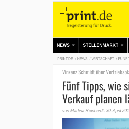
NEWS
STELLENMARKT
PRINT.DE
NEWS
WIRTSCHAFT
FÜNF 
Vinzenz Schmidt über Vertriebspl
Fünf Tipps, wie
Verkauf planen l
von Martina Reinhardt
,
30. April 20