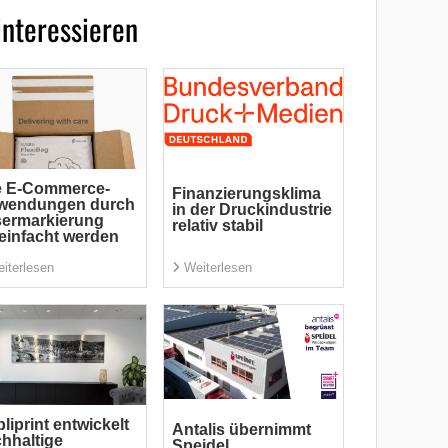
interessieren
e E-Commerce-
Finanzierungsklima
wendungen durch
in der Druckindustrie
sermarkierung
relativ stabil
einfacht werden
iterlesen
Weiterlesen
liprint entwickelt
Antalis übernimmt
hhaltige
Speidel