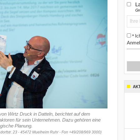
L
Gr
Ic
*
Anmel
AK
on Wirtz Druck in Datteln, berichtet auf dem
faktoren für sein Unternehmen. Dazu gehören eine
egische Planung.
lendorfstr. 23 - 45472 Muelheim Ruhr - Fon +49/208/969 3000)