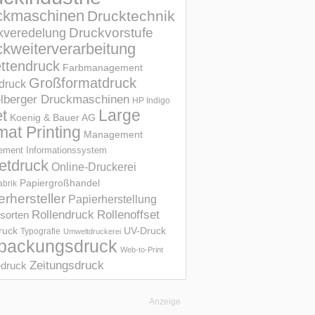
ckmaschinen
Drucktechnik
Druckvorstufe
kveredelung
kweiterverarbeitung
ettendruck
Farbmanagement
Großformatdruck
druck
elberger Druckmaschinen
HP Indigo
et
Large
Koenig & Bauer AG
mat Printing
Management
ment Informations­system
etdruck
Online-Druckerei
Papiergroßhandel
abrik
erhersteller
Papierherstellung
Rollendruck
Rollenoffset
sorten
UV-Druck
druck
Typografie
Umweltdruckerei
packungsdruck
Web-to-Print
Zeitungsdruck
druck
Anzeige