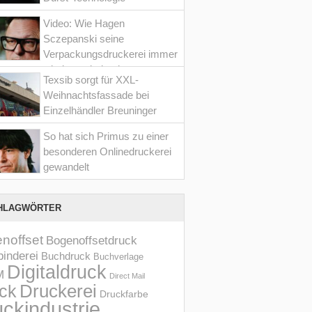
Video: Wie Hagen
Sczepanski seine
Verpackungsdruckerei immer
wieder optimiert hat
Texsib sorgt für XXL-
Weihnachtsfassade bei
Einzelhändler Breuninger
So hat sich Primus zu einer
besonderen Onlinedruckerei
gewandelt
HLAGWÖRTER
noffset
Bogenoffsetdruck
inderei
Buchdruck
Buchverlage
Digitaldruck
M
Direct Mail
Druckerei
ck
Druckfarbe
ckindustrie