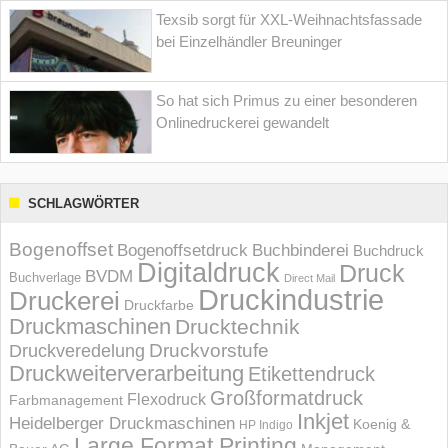
Texsib sorgt für XXL-Weihnachtsfassade
bei Einzelhändler Breuninger
So hat sich Primus zu einer besonderen
Onlinedruckerei gewandelt
SCHLAGWÖRTER
Bogenoffset
Bogenoffsetdruck
Buchbinderei
Buchdruck
Digitaldruck
Druck
BVDM
Buchverlage
Direct Mail
Druckindustrie
Druckerei
Druckfarbe
Druckmaschinen
Drucktechnik
Druckvorstufe
Druckveredelung
Druckweiterverarbeitung
Etikettendruck
Großformatdruck
Flexodruck
Farbmanagement
Inkjet
Heidelberger Druckmaschinen
Koenig &
HP Indigo
Large Format Printing