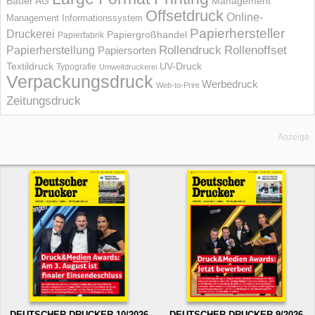
Bauer AG
Management
Offsetdruck
Online-
Management Informations­system
Papierhersteller
Druckerei
Papiergroßhandel
Papierfabrik
Rollendruck
Rollenoffset
Papierherstellung
Papiersorten
UV-Druck
Textildruck
Typografie
Umweltdruckerei
Verpackungsdruck
Werbedruck
Web-to-Print
Zeitungsdruck
Anzeige
DEUTSCHER DRUCKER 10/2026
DEUTSCHER DRUCKER 9/2026