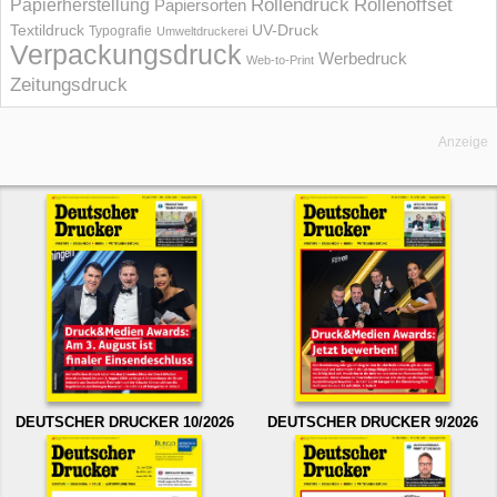
Rollendruck
Rollenoffset
Papierherstellung
Papiersorten
UV-Druck
Textildruck
Typografie
Umweltdruckerei
Verpackungsdruck
Werbedruck
Web-to-Print
Zeitungsdruck
Anzeige
DEUTSCHER DRUCKER 10/2026
DEUTSCHER DRUCKER 9/2026