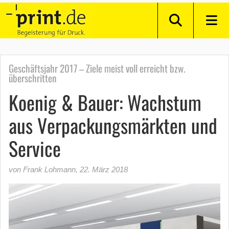
Geschäftsjahr 2017 – Ziele meist voll erreicht bzw.
überschritten
Koenig & Bauer: Wachstum
aus Verpackungsmärkten und
Service
von Frank Lohmann
,
22. März 2018