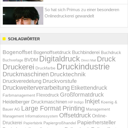
So hat sich Primus zu einer besonderen
Onlinedruckerei gewandelt
SCHLAGWÖRTER
Bogenoffset
Bogenoffsetdruck
Buchbinderei
Buchdruck
Digitaldruck
Druck
BVDM
Buchverlage
Direct Mail
Druckindustrie
Druckerei
Druckfarbe
Druckmaschinen
Drucktechnik
Druckvorstufe
Druckveredelung
Druckweiterverarbeitung
Etikettendruck
Großformatdruck
Flexodruck
Farbmanagement
Inkjet
Heidelberger Druckmaschinen
Koenig &
HP Indigo
Large Format Printing
Bauer AG
Management
Offsetdruck
Online-
Management Informations­system
Papierhersteller
Druckerei
Papiergroßhandel
Papierfabrik