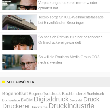
Verpackungsdruckerei immer wieder
optimiert hat
Texsib sorgt für XXL-Weihnachtsfassade
bei Einzelhändler Breuninger
So hat sich Primus zu einer besonderen
Onlinedruckerei gewandelt
So will die Roularta Media Group CO2-
neutral werden
SCHLAGWÖRTER
Bogenoffset
Bogenoffsetdruck
Buchbinderei
Buchdruck
Digitaldruck
Druck
BVDM
Buchverlage
Direct Mail
Druckindustrie
Druckerei
Druckfarbe