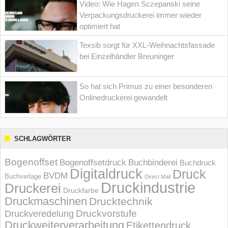
Video: Wie Hagen Sczepanski seine
Verpackungsdruckerei immer wieder
optimiert hat
Texsib sorgt für XXL-Weihnachtsfassade
bei Einzelhändler Breuninger
So hat sich Primus zu einer besonderen
Onlinedruckerei gewandelt
SCHLAGWÖRTER
Bogenoffset
Bogenoffsetdruck
Buchbinderei
Buchdruck
Digitaldruck
Druck
BVDM
Buchverlage
Direct Mail
Druckindustrie
Druckerei
Druckfarbe
Druckmaschinen
Drucktechnik
Druckvorstufe
Druckveredelung
Druckweiterverarbeitung
Etikettendruck