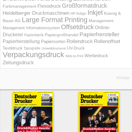
Großformatdruck
Flexodruck
Farbmanagement
Inkjet
Heidelberger Druckmaschinen
Koenig &
HP Indigo
Large Format Printing
Bauer AG
Management
Offsetdruck
Online-
Management Informations­system
Papierhersteller
Druckerei
Papiergroßhandel
Papierfabrik
Rollendruck
Rollenoffset
Papierherstellung
Papiersorten
UV-Druck
Textildruck
Typografie
Umweltdruckerei
Verpackungsdruck
Werbedruck
Web-to-Print
Zeitungsdruck
Anzeige