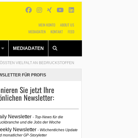
MEIN KONTO
ABOUT US
MEDIADATEN
KONTAKT
FEED
Alles
Shop
SUCHEN
MEDIADATEN
RÖSSTEN VIELFALT AN BEDRUCKSTOFFEN
WSLETTER FÜR PROFIS
nieren Sie jetzt Ihre
önlichen Newsletter:
aily Newsletter
Top-News für die
uckbranche und die Jobs der Woche
eekly Newsletter
Wöchentliches Update
d monatlicher GP-Storyletter