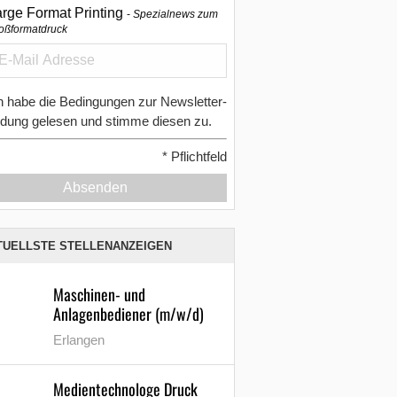
arge Format Printing
Spezialnews zum
oßformatdruck
h habe die Bedingungen zur Newsletter-
dung gelesen und stimme diesen zu.
*
Pflichtfeld
Absenden
TUELLSTE STELLENANZEIGEN
Maschinen- und
Anlagenbediener (m/w/d)
Erlangen
Medientechnologe Druck