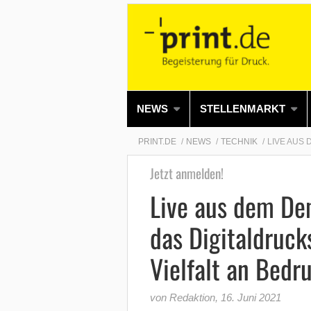
NEWS
STELLENMARKT
PRINT.DE
NEWS
TECHNIK
LIVE AUS 
Jetzt anmelden!
Live aus dem De
das Digitaldruck
Vielfalt an Bedr
von Redaktion
,
16. Juni 2021