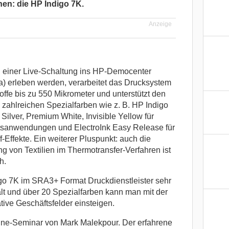
en: die HP Indigo 7K.
Anzeige
n einer Live-Schaltung ins HP-Democenter
a) erleben werden, verarbeitet das Drucksystem
ffe bis zu 550 Mikrometer und unterstützt den
 zahlreichen Spezialfarben wie z. B. HP Indigo
 Silver, Premium White, Invisible Yellow für
tsanwendungen und ElectroInk Easy Release für
f-Effekte. Ein weiterer Pluspunkt: auch die
 von Textilien im Thermotransfer-Verfahren ist
h.
go 7K im SRA3+ Format Druckdienstleister sehr
falt und über 20 Spezialfarben kann man mit der
tive Geschäftsfelder einsteigen.
ine-Seminar von Mark Malekpour. Der erfahrene