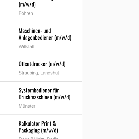
(m/w/d)
Föhren
Maschinen- und
Anlagenbediener (m/w/d)
Willstätt
Offsetdrucker (m/w/d)
Straubing, Landshut
Systembediener für
Druckmaschinen (m/w/d)
Münster
Kalkulator Print &
Packaging (m/w/d)