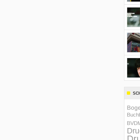
SC
Boge
Buchb
BVD
Dru
Dru