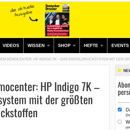
VIDEOS
WISSEN
SHOP
HEFTE
EVENTS
DEM DEMOCENTER: HP INDIGO 7K – DAS DIGITALDRUCKSYSTEM MIT DER G
NE
mocenter: HP Indigo 7K –
Abon
pers
system mit der größten
uckstoffen
D
Dr
W
un