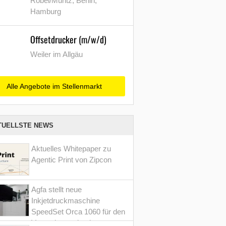
Röbel/Müritz, Berlin,
Hamburg
Offsetdrucker (m/w/d)
Weiler im Allgäu
Alle Angebote im Stellenmarkt
TUELLSTE NEWS
Aktuelles Whitepaper zu
Agentic Print von Zipcon
Agfa stellt neue
Inkjetdruckmaschine
SpeedSet Orca 1060 für den
Verpackungsdruck vor