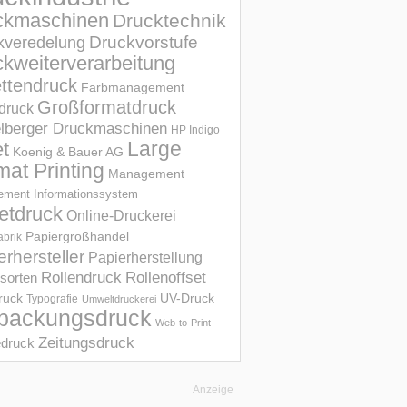
ckmaschinen
Drucktechnik
Druckvorstufe
kveredelung
kweiterverarbeitung
ettendruck
Farbmanagement
Großformatdruck
druck
elberger Druckmaschinen
HP Indigo
et
Large
Koenig & Bauer AG
mat Printing
Management
ment Informations­system
etdruck
Online-Druckerei
Papiergroßhandel
abrik
erhersteller
Papierherstellung
Rollendruck
Rollenoffset
sorten
UV-Druck
druck
Typografie
Umweltdruckerei
packungsdruck
Web-to-Print
Zeitungsdruck
druck
Anzeige