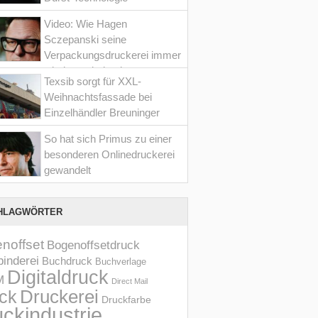
Video: Wie Hagen
Sczepanski seine
Verpackungsdruckerei immer
wieder optimiert hat
Texsib sorgt für XXL-
Weihnachtsfassade bei
Einzelhändler Breuninger
So hat sich Primus zu einer
besonderen Onlinedruckerei
gewandelt
HLAGWÖRTER
noffset
Bogenoffsetdruck
inderei
Buchdruck
Buchverlage
Digitaldruck
M
Direct Mail
Druckerei
ck
Druckfarbe
ckindustrie