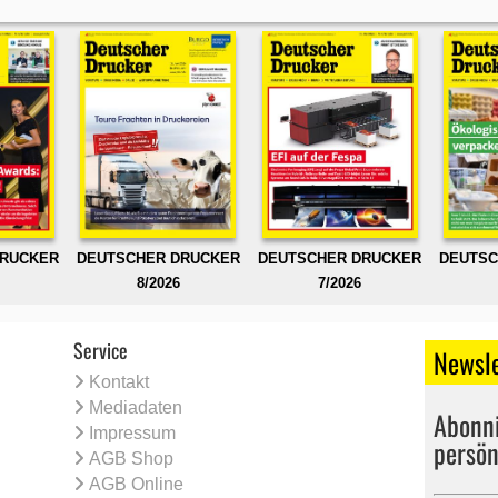
DRUCKER
DEUTSCHER DRUCKER
DEUTSCHER DRUCKER
DEUTSC
8/2026
7/2026
Service
Newsle
Kontakt
Mediadaten
Abonni
Impressum
persön
AGB Shop
AGB Online