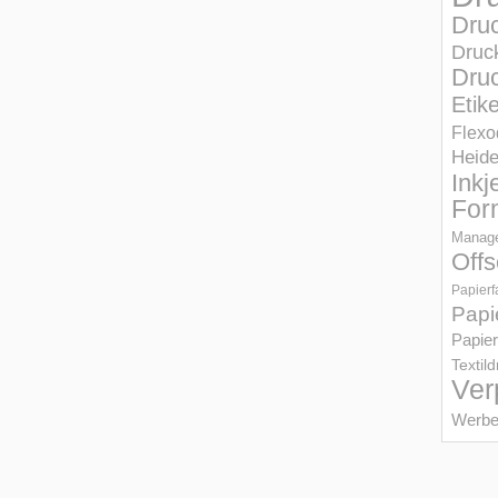
Dru
Druc
Druc
Etik
Flexo
Heid
Inkj
For
Manage
Offs
Papierf
Papi
Papier
Textil
Ver
Werbe