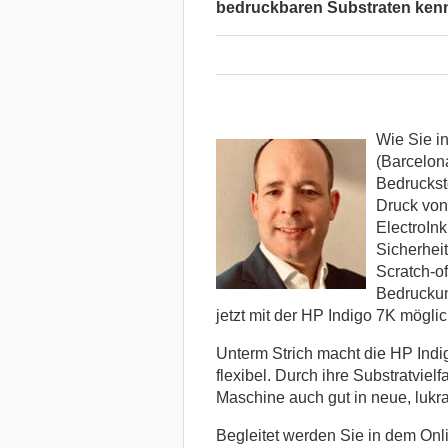
bedruckbaren Substraten kenn
Wie Sie i
(Barcelon
Bedrucksto
Druck von
ElectroInk
Sicherhei
Scratch-of
Bedruckung
jetzt mit der HP Indigo 7K möglic
Unterm Strich macht die HP Indi
flexibel. Durch ihre Substratviel
Maschine auch gut in neue, lukra
Begleitet werden Sie in dem Onl