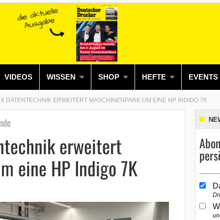
VIDEOS
WISSEN
SHOP
HEFTE
EVENTS
X DATENTECHNIK ERWEITERT MASCHINENPARK UM EINE HP INDIGO 7K
nde
NE
technik erweitert
Abon
pers
m eine HP Indigo 7K
D
Dr
W
un