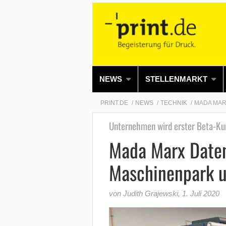
NEWS
STELLENMARKT
PRINT.DE
NEWS
TECHNIK
MADA MAR
Unternehmen wird erster Beta-Ku
Mada Marx Daten
Maschinenpark u
von Judith Grajewski
,
1. Juli 2020