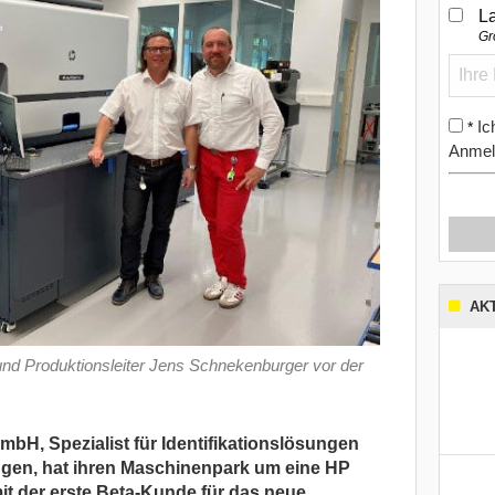
L
Gr
Ic
*
Anmel
AK
 und Produktionsleiter Jens Schnekenburger vor der
bH, Spezialist für Identifikationslösungen
ingen, hat ihren Maschinenpark um eine HP
mit der erste Beta-Kunde für das neue