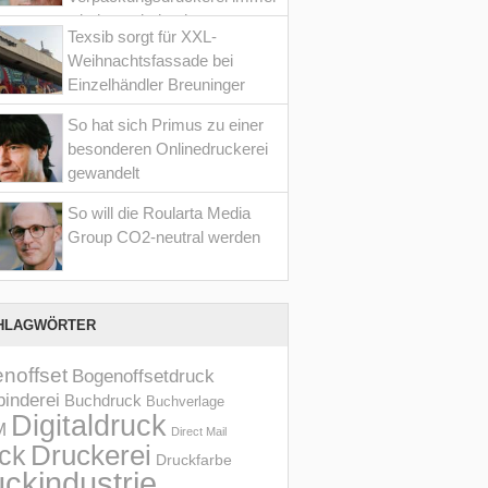
wieder optimiert hat
Texsib sorgt für XXL-
Weihnachtsfassade bei
Einzelhändler Breuninger
So hat sich Primus zu einer
besonderen Onlinedruckerei
gewandelt
So will die Roularta Media
Group CO2-neutral werden
HLAGWÖRTER
noffset
Bogenoffsetdruck
inderei
Buchdruck
Buchverlage
Digitaldruck
M
Direct Mail
Druckerei
ck
Druckfarbe
ckindustrie