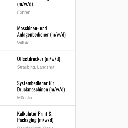
(m/w/d)
Föhren
Maschinen- und
Anlagenbediener (m/w/d)
Willstätt
Offsetdrucker (m/w/d)
Straubing, Landshut
Systembediener für
Druckmaschinen (m/w/d)
Münster
Kalkulator Print &
Packaging (m/w/d)