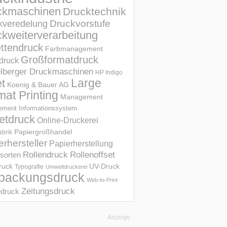
ckmaschinen
Drucktechnik
Druckvorstufe
kveredelung
kweiterverarbeitung
ettendruck
Farbmanagement
Großformatdruck
druck
elberger Druckmaschinen
HP Indigo
et
Large
Koenig & Bauer AG
mat Printing
Management
ment Informations­system
etdruck
Online-Druckerei
Papiergroßhandel
abrik
erhersteller
Papierherstellung
Rollendruck
Rollenoffset
sorten
UV-Druck
druck
Typografie
Umweltdruckerei
packungsdruck
Web-to-Print
Zeitungsdruck
druck
Anzeige