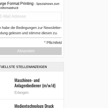
arge Format Printing
Spezialnews zum
oßformatdruck
h habe die Bedingungen zur Newsletter-
dung gelesen und stimme diesen zu.
*
Pflichtfeld
Absenden
TUELLSTE STELLENANZEIGEN
Maschinen- und
Anlagenbediener (m/w/d)
Erlangen
Medientechnologe Druck