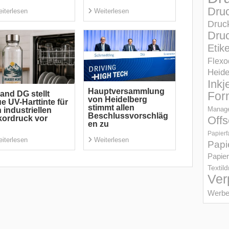
Dru
iterlesen
Weiterlesen
Druc
Druc
Etik
Flexo
Heid
Inkj
Hauptversammlung
and DG stellt
For
von Heidelberg
e UV-Harttinte für
stimmt allen
Manage
 industriellen
Beschlussvorschläg
Offs
ordruck vor
en zu
Papierf
iterlesen
Weiterlesen
Papi
Papier
Textil
Ver
Werbe