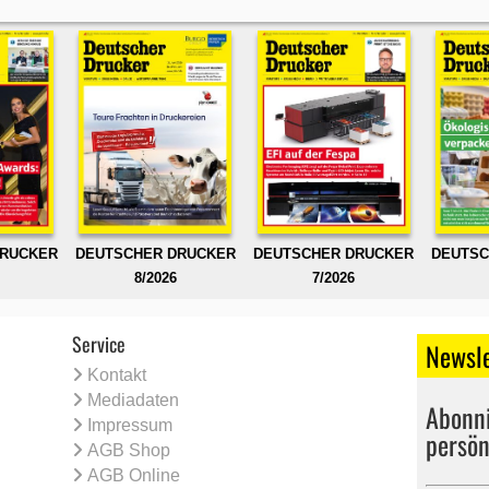
DRUCKER
DEUTSCHER DRUCKER
DEUTSCHER DRUCKER
DEUTSC
8/2026
7/2026
Service
Newsle
Kontakt
Mediadaten
Abonni
Impressum
persön
AGB Shop
AGB Online