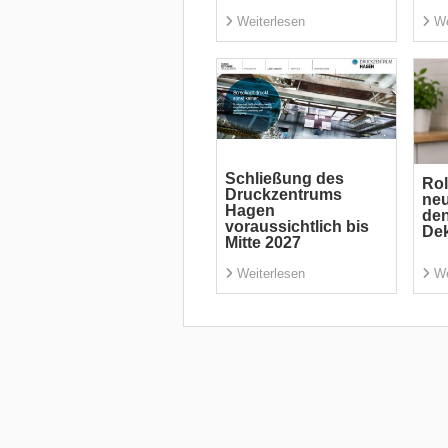
Weiterlesen
We
Schließung des
Rol
Druckzentrums
neu
Hagen
den
voraussichtlich bis
Dek
Mitte 2027
Weiterlesen
We