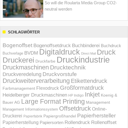
So will die Roularta Media Group CO2-
neutral werden
SCHLAGWÖRTER
Bogenoffset
Bogenoffsetdruck
Buchbinderei
Buchdruck
Digitaldruck
Druck
BVDM
Buchverlage
Direct Mail
Druckindustrie
Druckerei
Druckfarbe
Druckmaschinen
Drucktechnik
Druckvorstufe
Druckveredelung
Druckweiterverarbeitung
Etikettendruck
Großformatdruck
Flexodruck
Farbmanagement
Inkjet
Heidelberger Druckmaschinen
Koenig &
HP Indigo
Large Format Printing
Bauer AG
Management
Offsetdruck
Online-
Management Informations­system
Papierhersteller
Druckerei
Papiergroßhandel
Papierfabrik
Rollendruck
Rollenoffset
Papierherstellung
Papiersorten