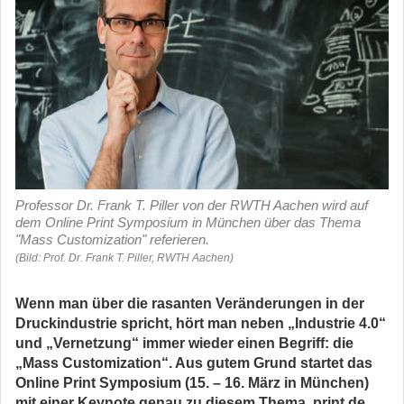
Professor Dr. Frank T. Piller von der RWTH Aachen wird auf
dem Online Print Symposium in München über das Thema
"Mass Customization" referieren.
(Bild: Prof. Dr. Frank T. Piller, RWTH Aachen)
Wenn man über die rasanten Veränderungen in der
Druckindustrie spricht, hört man neben „Industrie 4.0“
und „Vernetzung“ immer wieder einen Begriff: die
„Mass Customization“. Aus gutem Grund startet das
Online Print Symposium (15. – 16. März in München)
mit einer Keynote genau zu diesem Thema. print.de