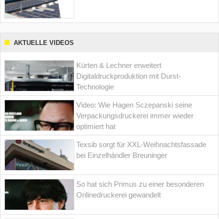
AKTUELLE VIDEOS
Kürten & Lechner erweitert
Digitaldruckproduktion mit Durst-
Technologie
Video: Wie Hagen Sczepanski seine
Verpackungsdruckerei immer wieder
optimiert hat
Texsib sorgt für XXL-Weihnachtsfassade
bei Einzelhändler Breuninger
So hat sich Primus zu einer besonderen
Onlinedruckerei gewandelt