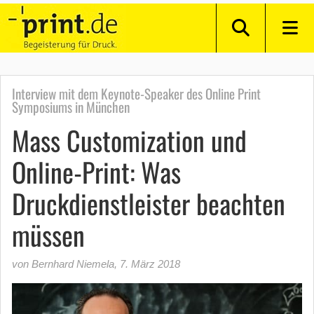
Interview mit dem Keynote-Speaker des Online Print
Symposiums in München
Mass Customization und
Online-Print: Was
Druckdienstleister beachten
müssen
von Bernhard Niemela
,
7. März 2018